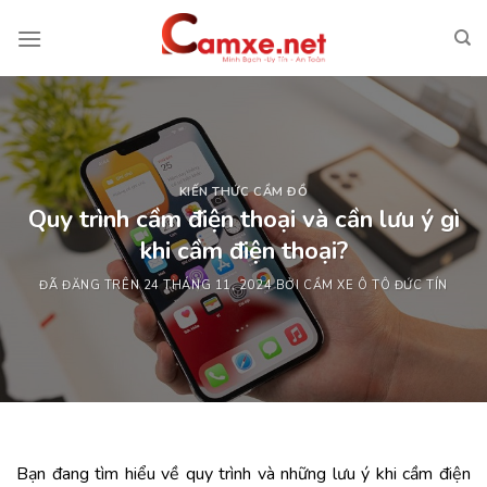
Chuyển
đến
nội
dung
KIẾN THỨC CẦM ĐỒ
Quy trình cầm điện thoại và cần lưu ý gì
khi cầm điện thoại?
ĐÃ ĐĂNG TRÊN
24 THÁNG 11, 2024
BỞI
CẦM XE Ô TÔ ĐỨC TÍN
Bạn đang tìm hiểu về quy trình và những lưu ý khi cầm điện