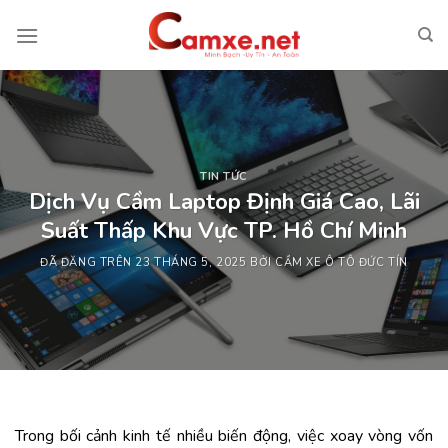
Chuyển
đến
nội
dung
TIN TỨC
Dịch Vụ Cầm Laptop Định Giá Cao, Lãi
Suất Thấp Khu Vực TP. Hồ Chí Minh
ĐÃ ĐĂNG TRÊN
23 THÁNG 5, 2025
BỞI
CẦM XE Ô TÔ ĐỨC TÍN
Trong
bối
cảnh
kinh
tế
nhiều
biến
động,
việc
xoay
vòng
vốn