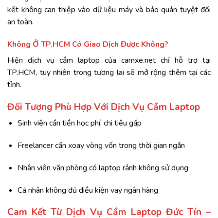
kết
không
can
thiệp
vào
dữ
liệu
máy
và
bảo
quản
tuyệt
đối
an
toàn.
Không
Ở
TP.
HCM
Có
Giao
Dịch
Được
Không?
Hiện
dịch
vụ
cầm
laptop
của
camxe.
net
chỉ
hỗ
trợ
tại
TP.
HCM,
tuy
nhiên
trong
tương
lai
sẽ
mở
rộng
thêm
tại
các
tỉnh.
Đối
Tượng
Phù
Hợp
Với
Dịch
Vụ
Cầm
Laptop
Sinh
viên
cần
tiền
học
phí,
chi
tiêu
gấp
Freelancer
cần
xoay
vòng
vốn
trong
thời
gian
ngắn
Nhân
viên
văn
phòng
có
laptop
rảnh
không
sử
dụng
Cá
nhân
không
đủ
điều
kiện
vay
ngân
hàng
Cam
Kết
Từ
Dịch
Vụ
Cầm
Laptop
Đức
Tín –