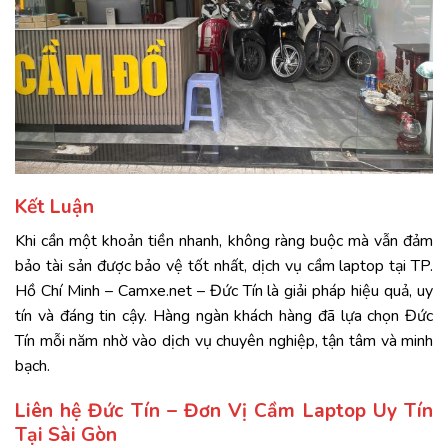
Kết
Luận
Khi
cần
một
khoản
tiền
nhanh,
không
ràng
buộc
mà
vẫn
đảm
bảo
tài
sản
được
bảo
vệ
tốt
nhất,
dịch
vụ
cầm
laptop
tại
TP.
Hồ
Chí
Minh –
Camxe.
net –
Đức
Tín
là
giải
pháp
hiệu
quả,
uy
tín
và
đáng
tin
cậy.
Hàng
ngàn
khách
hàng
đã
lựa
chọn
Đức
Tín
mỗi
năm
nhờ
vào
dịch
vụ
chuyên
nghiệp,
tận
tâm
và
minh
bạch.
Liên hệ Đức Tín – Đơn Vị Cầm Laptop Uy Tín
Tại Sài Gòn