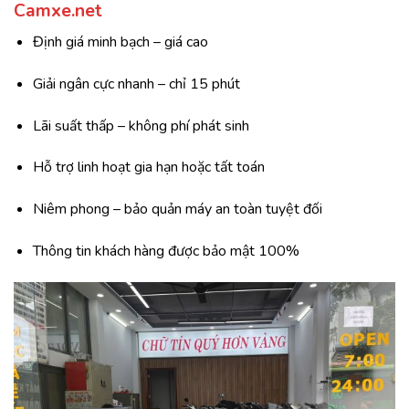
Camxe.
net
Định
giá
minh
bạch –
giá
cao
Giải
ngân
cực
nhanh –
chỉ
15
phút
Lãi
suất
thấp –
không
phí
phát
sinh
Hỗ
trợ
linh
hoạt
gia
hạn
hoặc
tất
toán
Niêm
phong –
bảo
quản
máy
an
toàn
tuyệt
đối
Thông
tin
khách
hàng
được
bảo
mật
100%