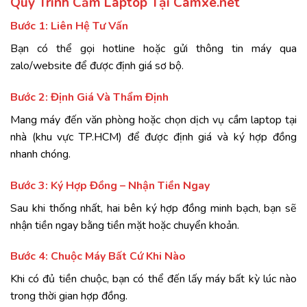
Quy
Trình
Cầm
Laptop
Tại
Camxe.
net
Bước
1:
Liên
Hệ
Tư
Vấn
Bạn
có
thể
gọi
hotline
hoặc
gửi
thông
tin
máy
qua
zalo/
website
để
được
định
giá
sơ
bộ.
Bước
2:
Định
Giá
Và
Thẩm
Định
Mang
máy
đến
văn
phòng
hoặc
chọn
dịch
vụ
cầm
laptop
tại
nhà
(
khu
vực
TP.
HCM)
để
được
định
giá
và
ký
hợp
đồng
nhanh
chóng.
Bước
3:
Ký
Hợp
Đồng –
Nhận
Tiền
Ngay
Sau
khi
thống
nhất,
hai
bên
ký
hợp
đồng
minh
bạch,
bạn
sẽ
nhận
tiền
ngay
bằng
tiền
mặt
hoặc
chuyển
khoản.
Bước
4:
Chuộc
Máy
Bất
Cứ
Khi
Nào
Khi
có
đủ
tiền
chuộc,
bạn
có
thể
đến
lấy
máy
bất
kỳ
lúc
nào
trong
thời
gian
hợp
đồng.