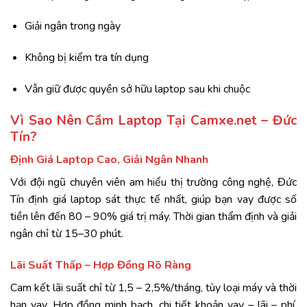
Giải
ngân
trong
ngày
Không
bị
kiểm
tra
tín
dụng
Vẫn
giữ
được
quyền
sở
hữu
laptop
sau
khi
chuộc
Vì
Sao
Nên
Cầm
Laptop
Tại
Camxe.
net –
Đức
Tín?
Định
Giá
Laptop
Cao,
Giải
Ngân
Nhanh
Với
đội
ngũ
chuyên
viên
am
hiểu
thị
trường
công
nghệ,
Đức
Tín
định
giá
laptop
sát
thực
tế
nhất,
giúp
bạn
vay
được
số
tiền
lên
đến
80 –
90%
giá
trị
máy
.
Thời
gian
thẩm
định
và
giải
ngân
chỉ
từ
15–
30
phút
.
Lãi
Suất
Thấp –
Hợp
Đồng
Rõ
Ràng
Cam
kết
lãi
suất
chỉ
từ
1,5 –
2,5%/
tháng
,
tùy
loại
máy
và
thời
hạn
vay.
Hợp
đồng
minh
bạch,
chi
tiết
khoản
vay –
lãi –
phí,