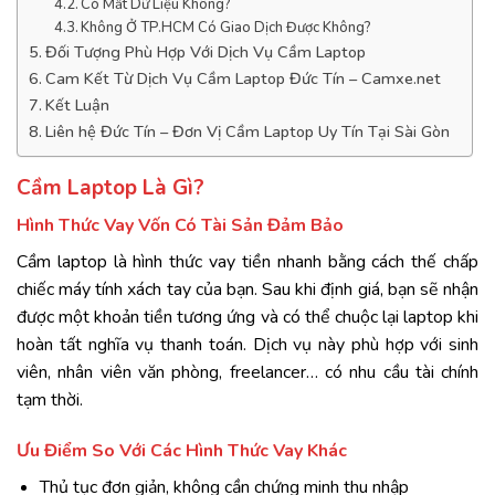
Có Mất Dữ Liệu Không?
Không Ở TP.HCM Có Giao Dịch Được Không?
Đối Tượng Phù Hợp Với Dịch Vụ Cầm Laptop
Cam Kết Từ Dịch Vụ Cầm Laptop Đức Tín – Camxe.net
Kết Luận
Liên hệ Đức Tín – Đơn Vị Cầm Laptop Uy Tín Tại Sài Gòn
Cầm
Laptop
Là
Gì?
Hình
Thức
Vay
Vốn
Có
Tài
Sản
Đảm
Bảo
Cầm
laptop
là
hình
thức
vay
tiền
nhanh
bằng
cách
thế
chấp
chiếc
máy
tính
xách
tay
của
bạn.
Sau
khi
định
giá,
bạn
sẽ
nhận
được
một
khoản
tiền
tương
ứng
và
có
thể
chuộc
lại
laptop
khi
hoàn
tất
nghĩa
vụ
thanh
toán.
Dịch
vụ
này
phù
hợp
với
sinh
viên,
nhân
viên
văn
phòng,
freelancer…
có
nhu
cầu
tài
chính
tạm
thời.
Ưu
Điểm
So
Với
Các
Hình
Thức
Vay
Khác
Thủ
tục
đơn
giản,
không
cần
chứng
minh
thu
nhập