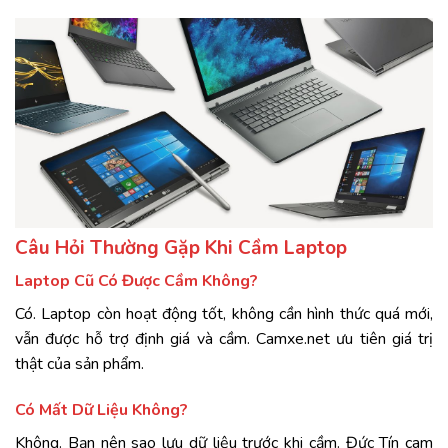
Câu
Hỏi
Thường
Gặp
Khi
Cầm
Laptop
Laptop
Cũ
Có
Được
Cầm
Không?
Có.
Laptop
còn
hoạt
động
tốt,
không
cần
hình
thức
quá
mới,
vẫn
được
hỗ
trợ
định
giá
và
cầm.
Camxe.
net
ưu
tiên
giá
trị
thật
của
sản
phẩm.
Có
Mất
Dữ
Liệu
Không?
Không.
Bạn
nên
sao
lưu
dữ
liệu
trước
khi
cầm.
Đức
Tín
cam