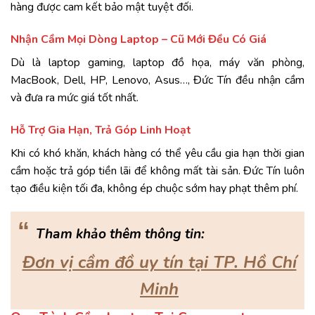
hàng
được
cam
kết
bảo
mật
tuyệt
đối
.
Nhận
Cầm
Mọi
Dòng
Laptop –
Cũ
Mới
Đều
Có
Giá
Dù
là
laptop
gaming,
laptop
đồ
họa,
máy
văn
phòng,
MacBook,
Dell,
HP,
Lenovo,
Asus…
,
Đức
Tín
đều
nhận
cầm
và
đưa
ra
mức
giá
tốt
nhất.
Hỗ
Trợ
Gia
Hạn,
Trả
Góp
Linh
Hoạt
Khi
có
khó
khăn,
khách
hàng
có
thể
yêu
cầu
gia
hạn
thời
gian
cầm
hoặc
trả
góp
tiền
lãi
để
không
mất
tài
sản.
Đức
Tín
luôn
tạo
điều
kiện
tối
đa,
không
ép
chuộc
sớm
hay
phạt
thêm
phí.
“
Tham khảo thêm thông tin:
Đơn vị cầm đồ uy tín tại TP. Hồ Chí
Minh