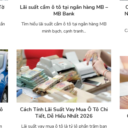
Tờ
Lãi suất cầm ô tô tại ngân hàng MB –
MB Bank
N
cần
Tìm hiểu lãi suất cầm ô tô tại ngân hàng MB
C
minh bạch, cạnh tranh...
Tô
Cách Tính Lãi Suất Vay Mua Ô Tô Chi
Tiết, Dễ Hiểu Nhất 2026
âm
Lãi suất vay mua ô tô là tỷ lệ phần trăm bạn