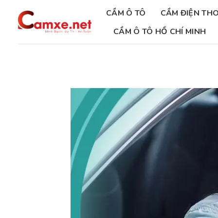
Chuyển
CẦM Ô TÔ
CẦM ĐIỆN THO
đến
nội
CẦM Ô TÔ HỒ CHÍ MINH
dung