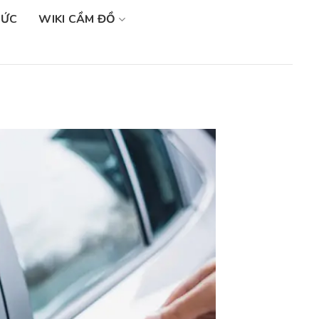
SỨC
WIKI CẦM ĐỒ