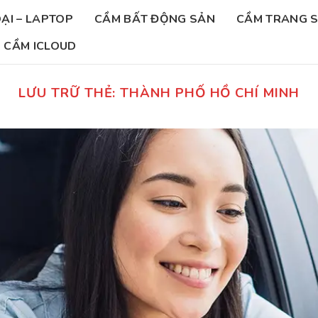
ẠI – LAPTOP
CẦM BẤT ĐỘNG SẢN
CẦM TRANG 
CẦM ICLOUD
LƯU TRỮ THẺ:
THÀNH PHỐ HỒ CHÍ MINH