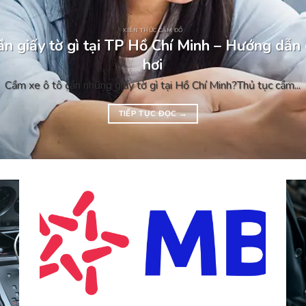
KIẾN THỨC CẦM ĐỒ
n giấy tờ gì tại TP Hồ Chí Minh – Hướng dẫn 
hơi
Cầm xe ô tô cần những giấy tờ gì tại Hồ Chí Minh?Thủ tục cầm...
TIẾP TỤC ĐỌC
→