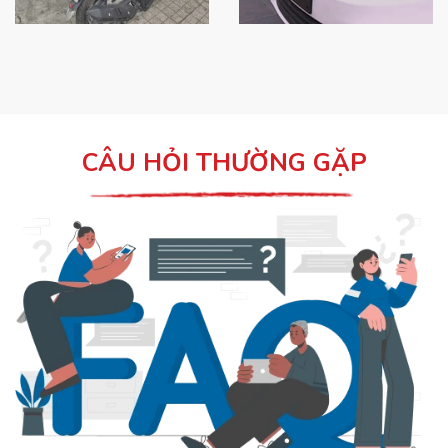
CÂU HỎI THƯỜNG GẶP