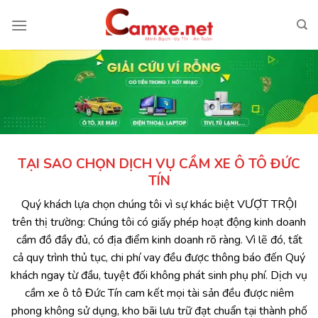
Chuyển
đến
nội
dung
TẠI SAO CHỌN DỊCH VỤ CẦM XE Ô TÔ ĐỨC
TÍN
Quý khách lựa chọn chúng tôi vì sự khác biệt VƯỢT TRỘI
trên thị trường: Chúng tôi có giấy phép hoạt động kinh doanh
cầm đồ đầy đủ, có địa điểm kinh doanh rõ ràng. Vì lẽ đó, tất
cả quy trình thủ tục, chi phí vay đều được thông báo đến Quý
khách ngay từ đầu, tuyệt đối không phát sinh phụ phí. Dịch vụ
cầm xe ô tô Đức Tín cam kết mọi tài sản đều được niêm
phong không sử dụng, kho bãi lưu trữ đạt chuẩn tại thành phố