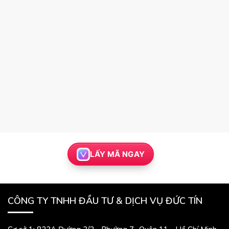
LẤY MÃ NGAY
CÔNG TY TNHH ĐẦU TƯ & DỊCH VỤ ĐỨC TÍN