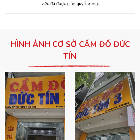
việc đã được giản quyết xong.
HÌNH ẢNH CƠ SỞ CẦM ĐỒ ĐỨC
TÍN