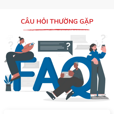
CÂU HỎI THƯỜNG GẶP