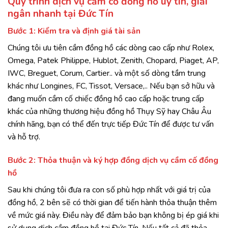
Quy trình dịch vụ cầm cố đồng hồ uy tín, giải
ngân nhanh tại Đức Tín
Bước 1: Kiểm tra và định giá tài sản
Chúng tôi ưu tiên cầm đồng hồ các dòng cao cấp như Rolex,
Omega, Patek Philippe, Hublot, Zenith, Chopard, Piaget, AP,
IWC, Breguet, Corum, Cartier.. và một số dòng tầm trung
khác như Longines, FC, Tissot, Versace,.. Nếu bạn sở hữu và
đang muốn cầm cố chiếc đồng hồ cao cấp hoặc trung cấp
khác của những thương hiệu đồng hồ Thụy Sỹ hay Châu Âu
chính hãng, bạn có thể đến trực tiếp Đức Tín để được tư vấn
và hỗ trợ.
Bước 2: Thỏa thuận và ký hợp đồng dịch vụ cầm cố đồng
hồ
Sau khi chúng tôi đưa ra con số phù hợp nhất với giá trị của
đồng hồ, 2 bên sẽ có thời gian để tiến hành thỏa thuận thêm
về mức giá này. Điều này để đảm bảo bạn không bị ép giá khi
sử dụng dịch cầm đồng hồ tại Đức Tín. Nếu tất cả đã thỏa