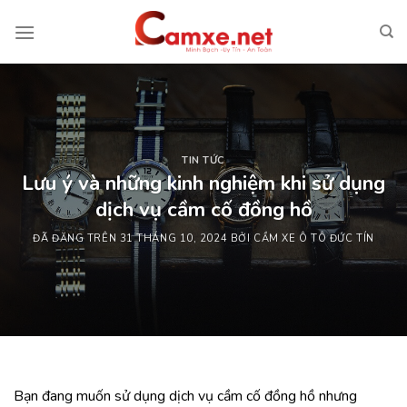
Chuyển
đến
nội
dung
TIN TỨC
Lưu ý và những kinh nghiệm khi sử dụng
dịch vụ cầm cố đồng hồ
ĐÃ ĐĂNG TRÊN
31 THÁNG 10, 2024
BỞI
CẦM XE Ô TÔ ĐỨC TÍN
Bạn đang muốn sử dụng dịch vụ cầm cố đồng hồ nhưng