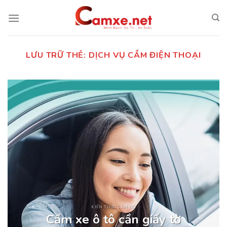
Chuyển
đến
nội
dung
LƯU TRỮ THẺ:
DỊCH VỤ CẦM ĐIỆN THOẠI
KIẾN THỨC CẦM ĐỒ
Cầm xe ô tô cần giấy tờ