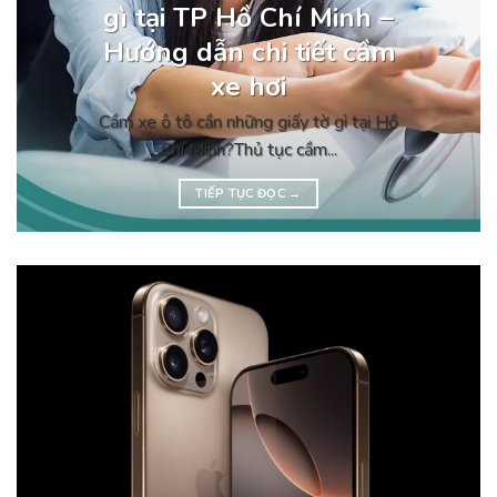
gì tại TP Hồ Chí Minh –
Hướng dẫn chi tiết cầm
xe hơi
Cầm xe ô tô cần những giấy tờ gì tại Hồ
Chí Minh?Thủ tục cầm...
TIẾP TỤC ĐỌC
→