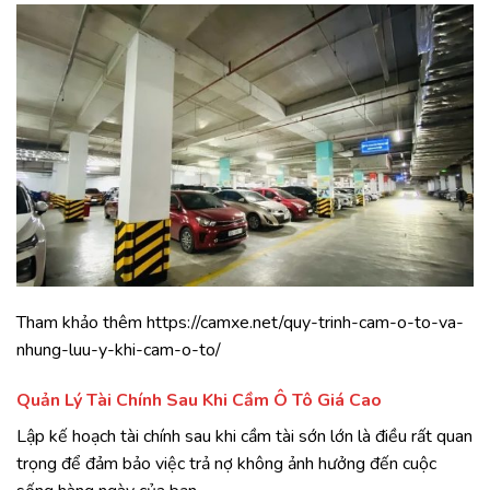
Tham khảo thêm
https://camxe.net/quy-trinh-cam-o-to-va-
nhung-luu-y-khi-cam-o-to/
Quản Lý Tài Chính Sau Khi Cầm Ô Tô Giá Cao
Lập kế hoạch tài chính sau khi cầm tài sớn lớn là điều rất quan
trọng để đảm bảo việc trả nợ không ảnh hưởng đến cuộc