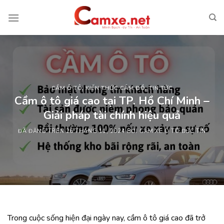
Chuyển
đến
nội
dung
CẦM Ô TÔ
,
KIẾN THỨC CẦM ĐỒ
,
TIN TỨC
Cầm ô tô giá cao tại TP. Hồ Chí Minh –
Giải pháp tài chính hiệu quả
ĐÃ ĐĂNG TRÊN
26 THÁNG 11, 2024
BỞI
CẦM XE Ô TÔ ĐỨC TÍN
Trong cuộc sống hiện đại ngày nay, cầm ô tô giá cao đã trở