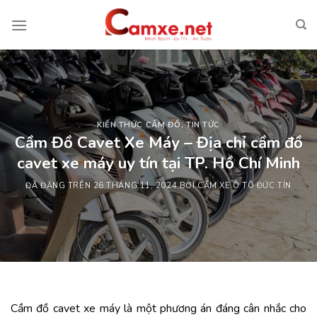
Chuyển
đến
nội
dung
KIẾN THỨC CẦM ĐỒ
,
TIN TỨC
Cầm Đồ Cavet Xe Máy – Địa chỉ cầm đồ
cavet xe máy uy tín tại TP. Hồ Chí Minh
ĐÃ ĐĂNG TRÊN
26 THÁNG 11, 2024
BỞI
CẦM XE Ô TÔ ĐỨC TÍN
Cầm đồ cavet xe máy là một phương án đáng cân nhắc cho