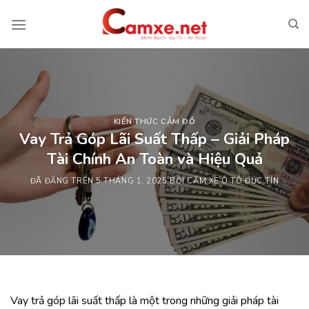
Chuyển
đến
nội
dung
KIẾN THỨC CẦM ĐỒ
Vay Trả Góp Lãi Suất Thấp – Giải Pháp
Tài Chính An Toàn và Hiệu Quả
ĐÃ ĐĂNG TRÊN
5 THÁNG 1, 2025
BỞI
CẦM XE Ô TÔ ĐỨC TÍN
Vay trả góp lãi suất thấp là một trong những giải pháp tài