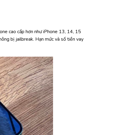
Phone cao cấp hơn như iPhone 13, 14, 15
ông bị jailbreak. Hạn mức và số tiền vay