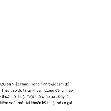
2020 tại Việt Nam. Trong hình thức cầm đồ
. Thay vào đó là tài khoản iCloud đăng nhập
thuật số” hoặc “vật thế chấp ảo”. Đây là
kiểm soát một tài khoản kỹ thuật số có giá