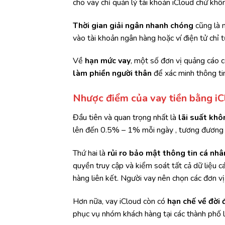
cho vay chỉ quản lý tài khoản iCloud chứ khô
Thời gian giải ngân nhanh chóng
cũng là 
vào tài khoản ngân hàng hoặc ví điện tử chỉ
Về
hạn mức vay
, một số đơn vị quảng cáo c
làm phiền người thân
để xác minh thông ti
Nhược điểm của vay tiền bằng i
Đầu tiên và quan trọng nhất là
lãi suất kh
lên đến 0.5% – 1% mỗi ngày , tương đươn
Thứ hai là
rủi ro bảo mật thông tin cá nh
quyền truy cập và kiểm soát tất cả dữ liệu cá 
hàng liên kết. Người vay nên chọn các đơn v
Hơn nữa, vay iCloud còn có
hạn chế về đời 
phục vụ nhóm khách hàng tại các thành phố 