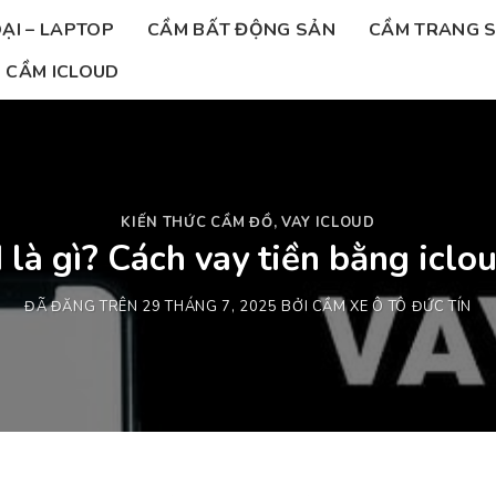
ẠI – LAPTOP
CẦM BẤT ĐỘNG SẢN
CẦM TRANG 
CẦM ICLOUD
KIẾN THỨC CẦM ĐỒ
,
VAY ICLOUD
 là gì? Cách vay tiền bằng icl
ĐÃ ĐĂNG TRÊN
29 THÁNG 7, 2025
BỞI
CẦM XE Ô TÔ ĐỨC TÍN