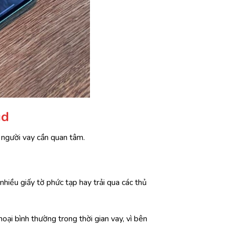
ud
 người vay cần quan tâm.
nhiều giấy tờ phức tạp hay trải qua các thủ
hoại bình thường trong thời gian vay, vì bên