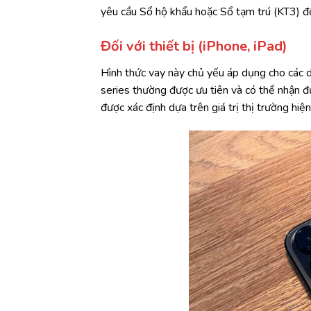
yêu cầu Sổ hộ khẩu hoặc Sổ tạm trú (KT3) để 
Đối với thiết bị (iPhone, iPad)
Hình thức vay này chủ yếu áp dụng cho các
series thường được ưu tiên và có thể nhận đ
được xác định dựa trên giá trị thị trường hiện 