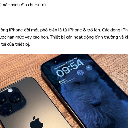
xác minh địa chỉ cư trú.
 dòng
iPhone đời mới
, phổ biến là từ iPhone 8 trở lên. Các dòng i
ược hạn mức vay cao hơn. Thiết bị cần hoạt động bình thường và kh
tại của thiết bị.