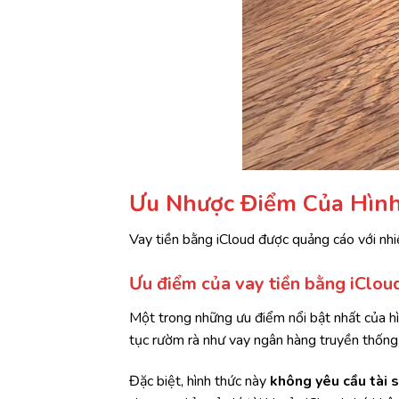
Ưu Nhược Điểm Của Hình
Vay tiền bằng iCloud được quảng cáo với nh
Ưu điểm của vay tiền bằng iClou
Một trong những ưu điểm nổi bật nhất của hì
tục rườm rà như vay ngân hàng truyền thống
Đặc biệt, hình thức này
không yêu cầu tài s