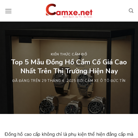
Chuyển
đến
nội
dung
KIẾN THỨC CẦM ĐỒ
Top 5 Mẫu Đồng Hồ Cầm Cố Giá Cao
Nhất Trên Thị Trường Hiện Nay
ĐÃ ĐĂNG TRÊN
29 THÁNG 4, 2025
BỞI
CẦM XE Ô TÔ ĐỨC TÍN
Đồng hồ cao cấp không chỉ là phụ kiện thể hiện đẳng cấp mà