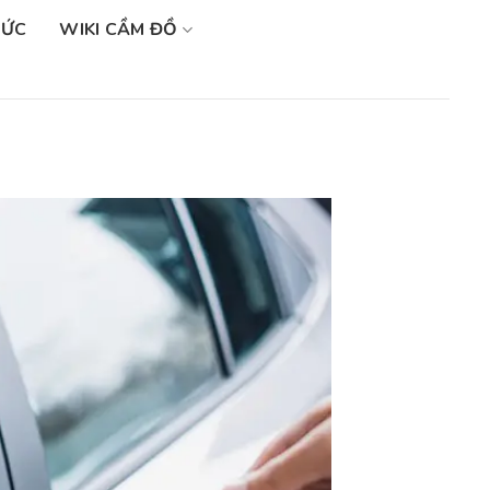
SỨC
WIKI CẦM ĐỒ