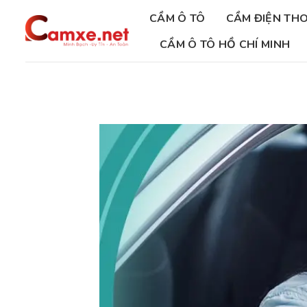
Chuyển
CẦM Ô TÔ
CẦM ĐIỆN THO
đến
nội
CẦM Ô TÔ HỒ CHÍ MINH
dung