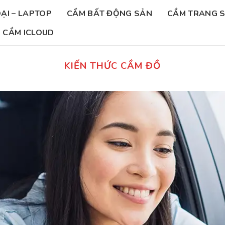
ẠI – LAPTOP
CẦM BẤT ĐỘNG SẢN
CẦM TRANG 
CẦM ICLOUD
KIẾN THỨC CẦM ĐỒ