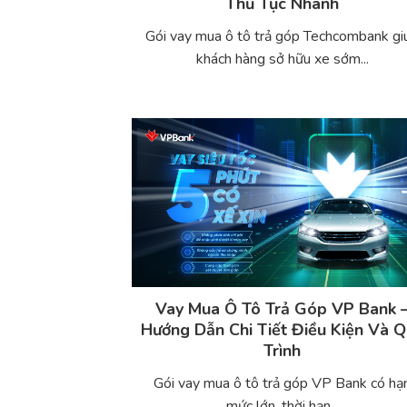
Thủ Tục Nhanh
Gói vay mua ô tô trả góp Techcombank gi
khách hàng sở hữu xe sớm...
Vay Mua Ô Tô Trả Góp VP Bank 
Hướng Dẫn Chi Tiết Điều Kiện Và 
Trình
Gói vay mua ô tô trả góp VP Bank có hạ
mức lớn, thời hạn...