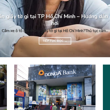
KIẾN THỨC CẦM ĐỒ
n giấy tờ gì tại TP Hồ Chí Minh – Hướng dẫn 
hơi
Cầm xe ô tô cần những giấy tờ gì tại Hồ Chí Minh?Thủ tục cầm...
TIẾP TỤC ĐỌC
→