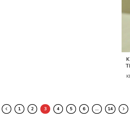
K
T
K
1
2
3
4
5
6
…
14