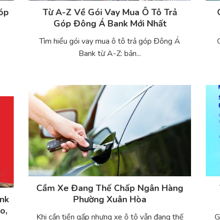
Góp
Từ A-Z Về Gói Vay Mua Ô Tô Trả
Góp Đông Á Bank Mới Nhất
Tìm hiểu gói vay mua ô tô trả góp Đông Á
Á
Bank từ A-Z: bản...
Cầm Xe Đang Thế Chấp Ngân Hàng
nk
Phường Xuân Hòa
o,
Khi cần tiền gấp nhưng xe ô tô vẫn đang thế
G