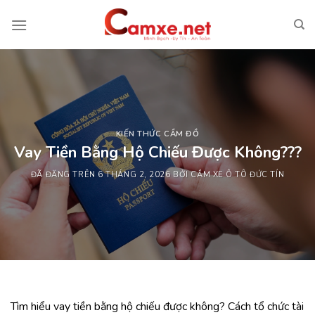
Chuyển
đến
nội
dung
KIẾN THỨC CẦM ĐỒ
Vay Tiền Bằng Hộ Chiếu Được Không???
ĐÃ ĐĂNG TRÊN
6 THÁNG 2, 2026
BỞI
CẦM XE Ô TÔ ĐỨC TÍN
Tìm hiểu vay tiền bằng hộ chiếu được không? Cách tổ chức tài