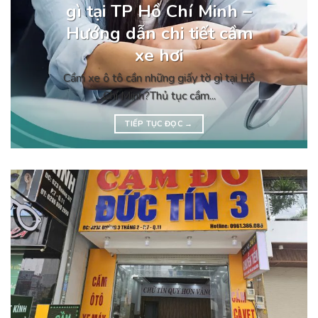
gì tại TP Hồ Chí Minh –
Hướng dẫn chi tiết cầm
xe hơi
Cầm xe ô tô cần những giấy tờ gì tại Hồ
Chí Minh?Thủ tục cầm...
TIẾP TỤC ĐỌC
→