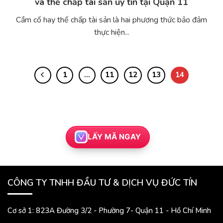
và thế chấp tài sản uy tín tại Quận 11
Cầm cố hay thế chấp tài sản là hai phương thức bảo đảm
thực hiện...
1
…
11
12
13
14
LẤY MÃ NGAY
CÔNG TY TNHH ĐẦU TƯ & DỊCH VỤ ĐỨC TÍN
Cơ sở 1: 823A Đường 3/2 - Phường 7- Quận 11 - Hồ Chí Minh