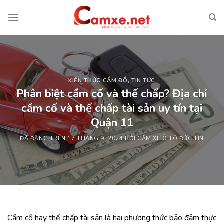
Chuyển
đến
nội
dung
KIẾN THỨC CẦM ĐỒ
,
TIN TỨC
Phân biệt cầm cố và thế chấp? Địa chỉ
cầm cố và thế chấp tài sản uy tín tại
Quận 11
ĐÃ ĐĂNG TRÊN
17 THÁNG 9, 2024
BỞI
CẦM XE Ô TÔ ĐỨC TÍN
Cầm cố hay thế chấp tài sản là hai phương thức bảo đảm thực