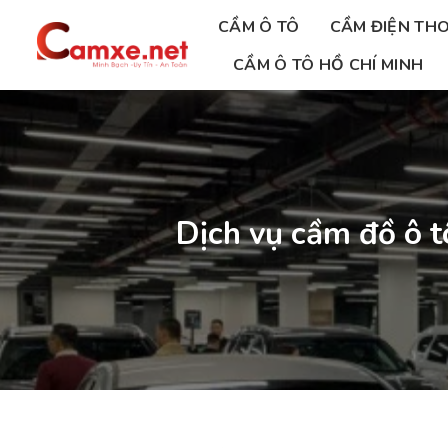
Chuyển
CẦM Ô TÔ
CẦM ĐIỆN THO
đến
nội
CẦM Ô TÔ HỒ CHÍ MINH
dung
Dịch vụ cầm đồ ô t