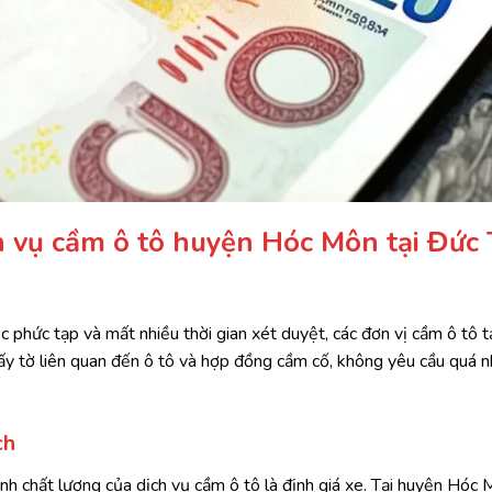
h vụ cầm ô tô huyện Hóc Môn tại Đức 
c phức tạp và mất nhiều thời gian xét duyệt, các đơn vị cầm ô tô t
ấy tờ liên quan đến ô tô và hợp đồng cầm cố, không yêu cầu quá nh
ch
h chất lượng của dịch vụ cầm ô tô là định giá xe. Tại huyện Hóc M