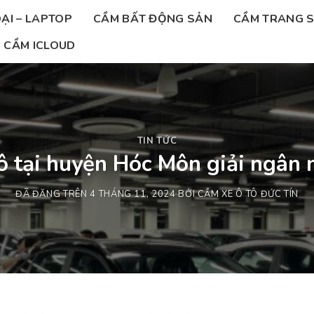
ẠI – LAPTOP
CẦM BẤT ĐỘNG SẢN
CẦM TRANG 
CẦM ICLOUD
TIN TỨC
ô tại huyện Hóc Môn giải ngân
ĐÃ ĐĂNG TRÊN
4 THÁNG 11, 2024
BỞI
CẦM XE Ô TÔ ĐỨC TÍN