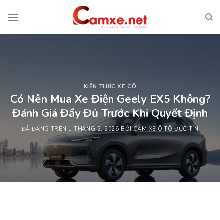
Chuyển
đến
nội
dung
KIẾN THỨC XE CỘ
Có Nên Mua Xe Điện Geely EX5 Không?
Đánh Giá Đầy Đủ Trước Khi Quyết Định
ĐÃ ĐĂNG TRÊN
1 THÁNG 2, 2026
BỞI
CẦM XE Ô TÔ ĐỨC TÍN