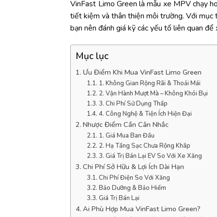
VinFast Limo Green là mẫu xe MPV chạy hoà
tiết kiệm và thân thiện môi trường. Với mục 
bạn nên đánh giá kỹ các yếu tố liên quan để
Mục lục
Ưu Điểm Khi Mua VinFast Limo Green
1. Không Gian Rộng Rãi & Thoải Mái
2. Vận Hành Mượt Mà – Không Khói Bụi
3. Chi Phí Sử Dụng Thấp
4. Công Nghệ & Tiện Ích Hiện Đại
Nhược Điểm Cần Cân Nhắc
1. Giá Mua Ban Đầu
2. Hạ Tầng Sạc Chưa Rộng Khắp
3. Giá Trị Bán Lại EV So Với Xe Xăng
Chi Phí Sở Hữu & Lợi Ích Dài Hạn
Chi Phí Điện So Với Xăng
Bảo Dưỡng & Bảo Hiểm
Giá Trị Bán Lại
Ai Phù Hợp Mua VinFast Limo Green?