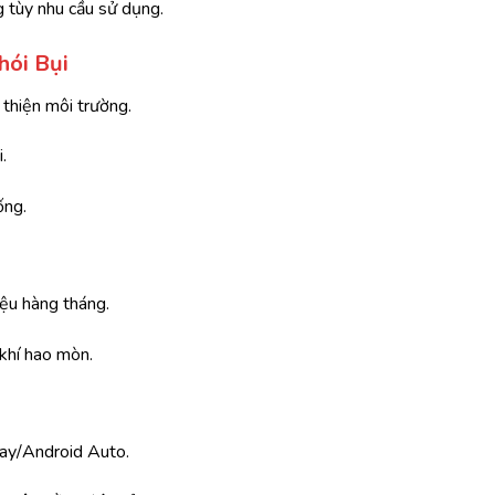
g tùy nhu cầu sử dụng.
hói Bụi
thiện môi trường.
.
ống.
liệu hàng tháng.
 khí hao mòn.
i
Play/Android Auto.