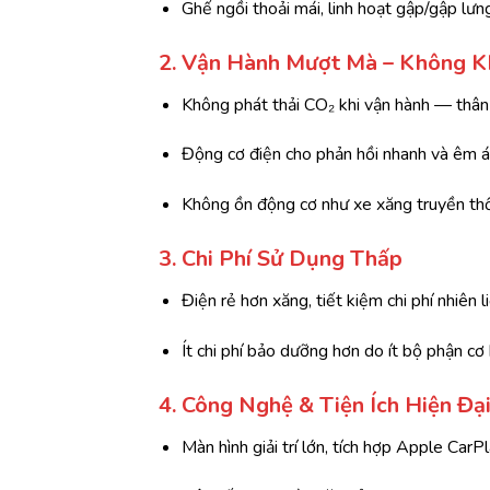
Ghế ngồi thoải mái, linh hoạt gập/gập lưn
2. Vận Hành Mượt Mà – Không K
Không phát thải CO₂ khi vận hành — thân 
Động cơ điện cho phản hồi nhanh và êm ái
Không ồn động cơ như xe xăng truyền th
3. Chi Phí Sử Dụng Thấp
Điện rẻ hơn xăng, tiết kiệm chi phí nhiên 
Ít chi phí bảo dưỡng hơn do ít bộ phận cơ
4. Công Nghệ & Tiện Ích Hiện Đạ
Màn hình giải trí lớn, tích hợp Apple Car