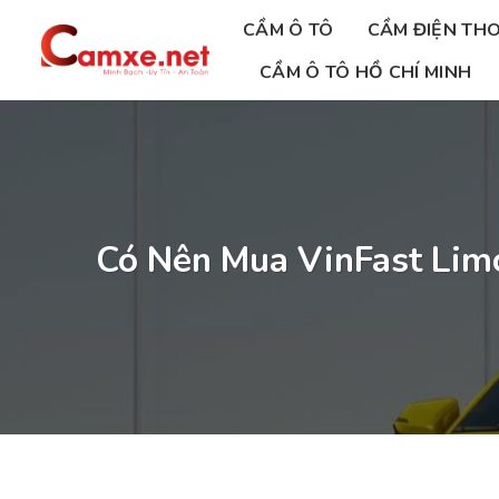
Chuyển
CẦM Ô TÔ
CẦM ĐIỆN THO
đến
nội
CẦM Ô TÔ HỒ CHÍ MINH
dung
Có Nên Mua VinFast Lim