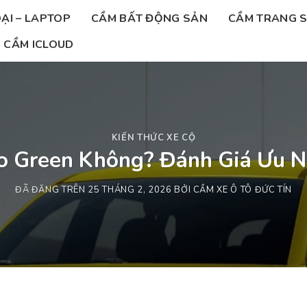
ẠI – LAPTOP
CẦM BẤT ĐỘNG SẢN
CẦM TRANG 
CẦM ICLOUD
KIẾN THỨC XE CỘ
o Green Không? Đánh Giá Ưu N
ĐÃ ĐĂNG TRÊN
25 THÁNG 2, 2026
BỞI
CẦM XE Ô TÔ ĐỨC TÍN