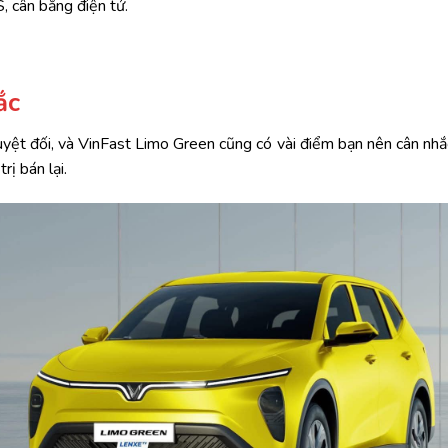
 cân bằng điện tử.
ắc
yệt đối, và VinFast Limo Green cũng có vài điểm bạn nên cân nh
rị bán lại.