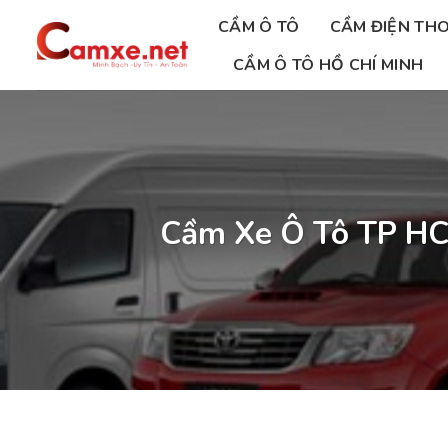
Chuyển
CẦM Ô TÔ
CẦM ĐIỆN THO
đến
nội
CẦM Ô TÔ HỒ CHÍ MINH
dung
Cầm Xe Ô Tô TP HCM