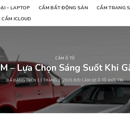
ẠI – LAPTOP
CẦM BẤT ĐỘNG SẢN
CẦM TRANG 
CẦM ICLOUD
CẦM Ô TÔ
 – Lựa Chọn Sáng Suốt Khi Gặ
ĐÃ ĐĂNG TRÊN
13 THÁNG 2, 2025
BỞI
CẦM XE Ô TÔ ĐỨC TÍN