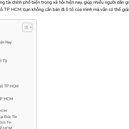
tài chính phổ biến trong xã hội hiện nay, giúp nhiều người dân gi
tô TP HCM, bạn không cần bán đi ô tô của mình mà vẫn có thể giải
iện Nay
Ô Tô
ô tô TP HCM
 TP HCM
P HCM
tại Đức Tín
Đức Tín
 TP HCM