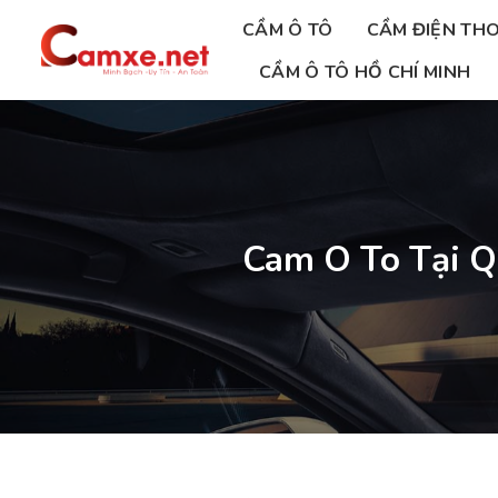
Chuyển
CẦM Ô TÔ
CẦM ĐIỆN THO
đến
nội
CẦM Ô TÔ HỒ CHÍ MINH
dung
Cam O To Tại Q