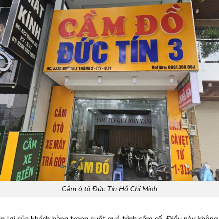
Cầm ô tô Đức Tín Hồ Chí Minh