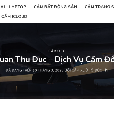
ẠI – LAPTOP
CẦM BẤT ĐỘNG SẢN
CẦM TRANG 
CẦM ICLOUD
CẦM Ô TÔ
uan Thu Duc – Dịch Vụ Cầm Đồ
ĐÃ ĐĂNG TRÊN
10 THÁNG 3, 2025
BỞI
CẦM XE Ô TÔ ĐỨC TÍN