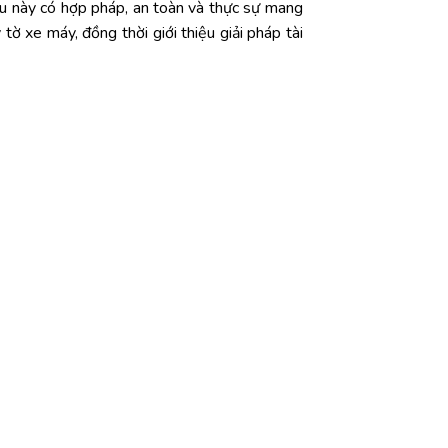
ều
này
có
hợp
pháp,
an
toàn
và
thực
sự
mang
y
tờ
xe
máy,
đồng
thời
giới
thiệu
giải
pháp
tài