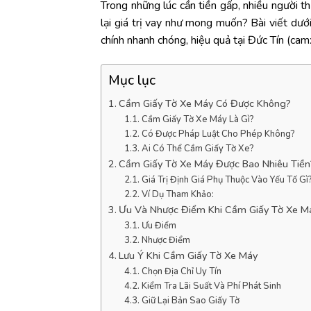
Trong
những
lúc
cần
tiền
gấp,
nhiều
người
t
lại
giá
trị
vay
như
mong
muốn?
Bài
viết
dướ
chính
nhanh
chóng,
hiệu
quả
tại
Đức
Tín (
cam
Mục lục
Cầm Giấy Tờ Xe Máy Có Được Không?
Cầm Giấy Tờ Xe Máy Là Gì?
Có Được Pháp Luật Cho Phép Không?
Ai Có Thể Cầm Giấy Tờ Xe?
Cầm Giấy Tờ Xe Máy Được Bao Nhiêu Tiền
Giá Trị Định Giá Phụ Thuộc Vào Yếu Tố Gì
Ví Dụ Tham Khảo:
Ưu Và Nhược Điểm Khi Cầm Giấy Tờ Xe M
Ưu Điểm
Nhược Điểm
Lưu Ý Khi Cầm Giấy Tờ Xe Máy
Chọn Địa Chỉ Uy Tín
Kiểm Tra Lãi Suất Và Phí Phát Sinh
Giữ Lại Bản Sao Giấy Tờ