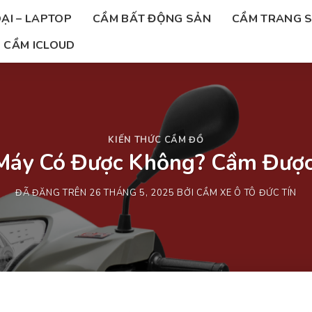
ẠI – LAPTOP
CẦM BẤT ĐỘNG SẢN
CẦM TRANG 
CẦM ICLOUD
KIẾN THỨC CẦM ĐỒ
Máy Có Được Không? Cầm Được
ĐÃ ĐĂNG TRÊN
26 THÁNG 5, 2025
BỞI
CẦM XE Ô TÔ ĐỨC TÍN