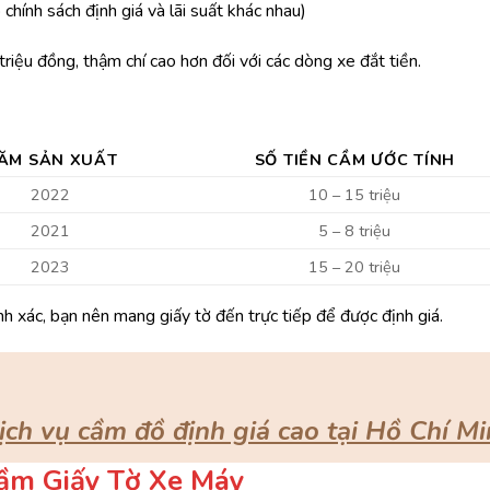
ó
chính
sách
định
giá
và
lãi
suất
khác
nhau)
triệu
đồng
,
thậm
chí
cao
hơn
đối
với
các
dòng
xe
đắt
tiền.
ĂM
SẢN
XUẤT
SỐ
TIỀN
CẦM
ƯỚC
TÍNH
2022
10 –
15
triệu
2021
5 –
8
triệu
2023
15 –
20
triệu
ính
xác,
bạn
nên
mang
giấy
tờ
đến
trực
tiếp
để
được
định
giá.
ịch vụ cầm đồ định giá cao tại Hồ Chí M
ầm
Giấy
Tờ
Xe
Máy