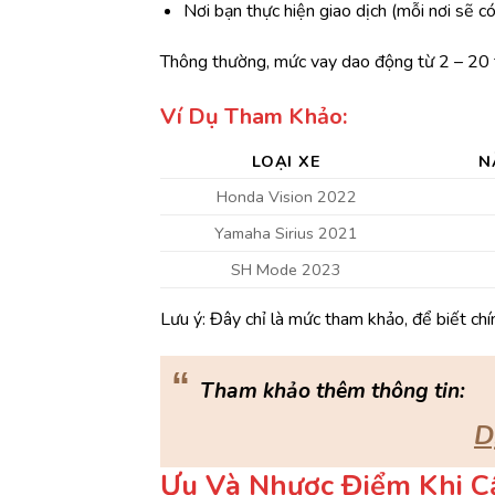
Nơi
bạn
thực
hiện
giao
dịch
(
mỗi
nơi
sẽ
c
Thông
thường,
mức
vay
dao
động
từ
2 –
20
Ví
Dụ
Tham
Khảo:
LOẠI
XE
N
Honda
Vision
2022
Yamaha
Sirius
2021
SH
Mode
2023
Lưu
ý:
Đây
chỉ
là
mức
tham
khảo,
để
biết
ch
“
Tham khảo thêm thông tin:
D
Ưu
Và
Nhược
Điểm
Khi
C