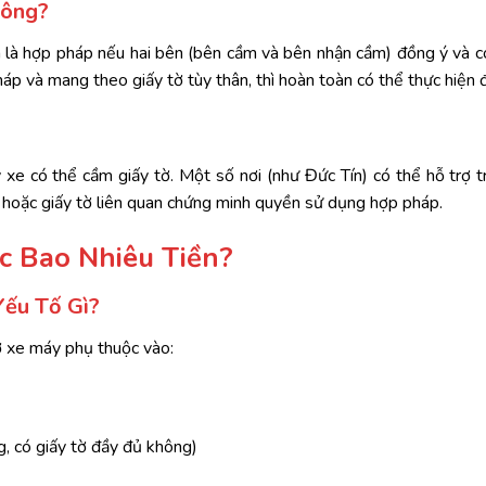
ông?
n
là
hợp
pháp
nếu
hai
bên (
bên
cầm
và
bên
nhận
cầm)
đồng
ý
và
c
háp
và
mang
theo
giấy
tờ
tùy
thân,
thì
hoàn
toàn
có
thể
thực
hiện
ý
xe
có
thể
cầm
giấy
tờ.
Một
số
nơi (
như
Đức
Tín
)
có
thể
hỗ
trợ
t
n
hoặc
giấy
tờ
liên
quan
chứng
minh
quyền
sử
dụng
hợp
pháp
.
ợc
Bao
Nhiêu
Tiền?
Yếu
Tố
Gì?
ờ
xe
máy
phụ
thuộc
vào:
g,
có
giấy
tờ
đầy
đủ
không)