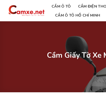
Chuyển
CẦM Ô TÔ
CẦM ĐIỆN THO
đến
nội
CẦM Ô TÔ HỒ CHÍ MINH
dung
Cầm Giấy Tờ Xe 