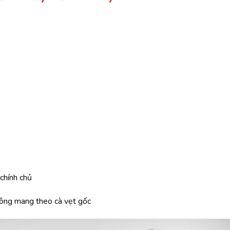
g
chính
chủ
hông
mang
theo
cà
vẹt
gốc