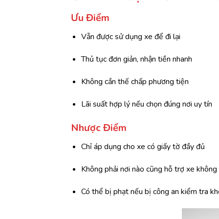
Ưu
Điểm
Vẫn
được
sử
dụng
xe
để
đi
lại
Thủ
tục
đơn
giản,
nhận
tiền
nhanh
Không
cần
thế
chấp
phương
tiện
Lãi
suất
hợp
lý
nếu
chọn
đúng
nơi
uy
tín
Nhược
Điểm
Chỉ
áp
dụng
cho
xe
có
giấy
tờ
đầy
đủ
Không
phải
nơi
nào
cũng
hỗ
trợ
xe
khôn
Có
thể
bị
phạt
nếu
bị
công
an
kiểm
tra
k