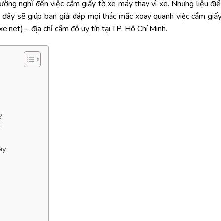
hường
nghĩ
đến
việc
cầm
giấy
tờ
xe
máy
thay
vì
xe.
Nhưng
liệu
đi
i
đây
sẽ
giúp
bạn
giải
đáp
mọi
thắc
mắc
xoay
quanh
việc
cầm
giấ
xe.
net)
–
địa
chỉ
cầm
đồ
uy
tín
tại
TP.
Hồ
Chí
Minh.
?
?
áy