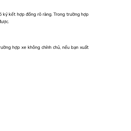
ó
ký
kết
hợp
đồng
rõ
ràng.
Trong
trường
hợp
được.
rường
hợp
xe
không
chính
chủ
,
nếu
bạn
xuất