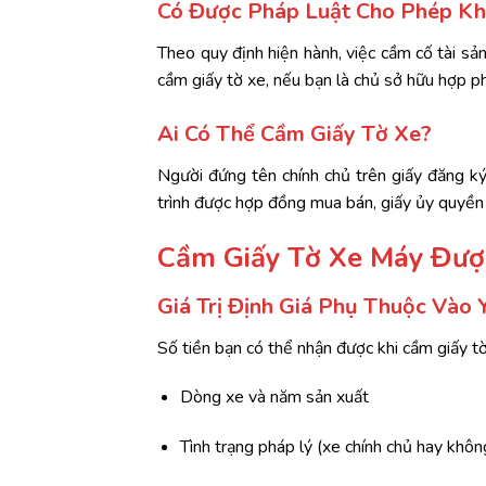
Có
Được
Pháp
Luật
Cho
Phép
Kh
Theo
quy
định
hiện
hành,
việc
cầm
cố
tài
sả
cầm
giấy
tờ
xe,
nếu
bạn
là
chủ
sở
hữu
hợp
p
Ai
Có
Thể
Cầm
Giấy
Tờ
Xe?
Người
đứng
tên
chính
chủ
trên
giấy
đăng
k
trình
được
hợp
đồng
mua
bán,
giấy
ủy
quyề
Cầm
Giấy
Tờ
Xe
Máy
Đư
Giá
Trị
Định
Giá
Phụ
Thuộc
Vào
Số
tiền
bạn
có
thể
nhận
được
khi
cầm
giấy
t
Dòng
xe
và
năm
sản
xuất
Tình
trạng
pháp
lý
(
xe
chính
chủ
hay
khôn