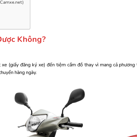
 (Camxe.net)
Được
Không?
t
xe (
giấy
đăng
ký
xe)
đến
tiệm
cầm
đồ
thay
vì
mang
cả
phương
chuyển
hàng
ngày.