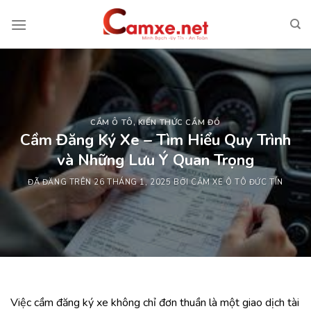
Chuyển
đến
nội
dung
CẦM Ô TÔ
,
KIẾN THỨC CẦM ĐỒ
Cầm Đăng Ký Xe – Tìm Hiểu Quy Trình
và Những Lưu Ý Quan Trọng
ĐÃ ĐĂNG TRÊN
26 THÁNG 1, 2025
BỞI
CẦM XE Ô TÔ ĐỨC TÍN
Việc cầm đăng ký xe không chỉ đơn thuần là một giao dịch tài