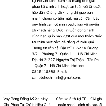
tại Hồ Chí Minh, cam kết mang đến giải
pháp tài chính linh hoạt, an toàn với lãi suất
hấp dẫn. Chúng tôi không chỉ giúp bạn
nhanh chóng có tiền mặt, mà còn đảm bảo
quy trình cầm cố minh bạch, bảo vệ quyền
lợi khách hàng. Đức Tín luôn đồng hành
cùng bạn, giúp bạn vượt qua mọi thách thức
tài chính một cách dễ dàng và hiệu quả.
Thông tin liên hệ: Địa chỉ 1: 823A Đường
3/2 - Phường 7- Quận 11 - Hồ Chí Minh.
Địa chỉ 2: 227 Nguyễn Thị Thập - Tân Phú
- Quận 7 - Hồ Chí Minh. Hotline:
0918419999. Email:
camotohochiminh@gmail.com.
Vay Bằng Đăng Ký Xe Máy –
Cầm xe ô tô tại TP HCM giải
Giải Pháp Tài Chính Hiệu Quả
ngân nhanh, định giá cao, lãi