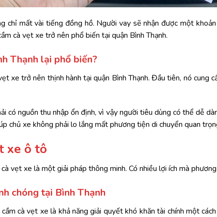
ng chỉ mất vài tiếng đồng hồ. Người vay sẽ nhận được một khoản 
cầm cà vẹt xe trở nên phổ biến tại quận Bình Thạnh.
nh Thạnh lại phổ biến?
t xe trở nên thịnh hành tại quận Bình Thạnh. Đầu tiên, nó cung cấp 
ải có nguồn thu nhập ổn định, vì vậy người tiêu dùng có thể dễ dà
úp chủ xe không phải lo lắng mất phương tiện di chuyển quan trọn
t xe ô tô
m cà vẹt xe là một giải pháp thông minh. Có nhiều lợi ích mà phươn
anh chóng tại Bình Thạnh
 cầm cà vẹt xe là khả năng giải quyết khó khăn tài chính một cách