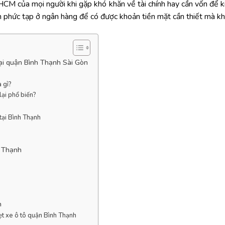
HCM của mọi người khi gặp khó khăn về tài chính hay cần vốn để k
vốn phức tạp ở ngân hàng để có được khoản tiền mặt cần thiết mà 
ại quận Bình Thạnh Sài Gòn
 gì?
lại phổ biến?
tại Bình Thạnh
h Thạnh
h
vẹt xe ô tô quận Bình Thạnh