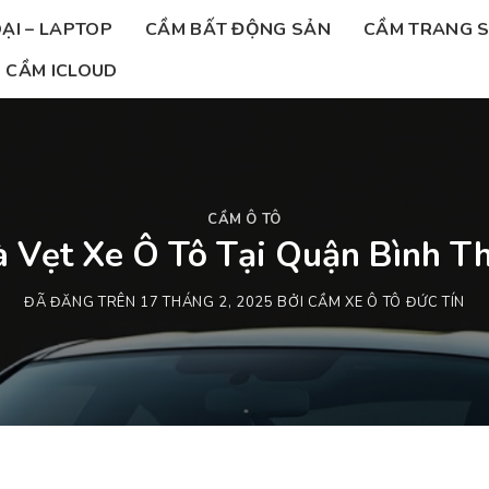
ẠI – LAPTOP
CẦM BẤT ĐỘNG SẢN
CẦM TRANG 
CẦM ICLOUD
CẦM Ô TÔ
 Vẹt Xe Ô Tô Tại Quận Bình Th
ĐÃ ĐĂNG TRÊN
17 THÁNG 2, 2025
BỞI
CẦM XE Ô TÔ ĐỨC TÍN