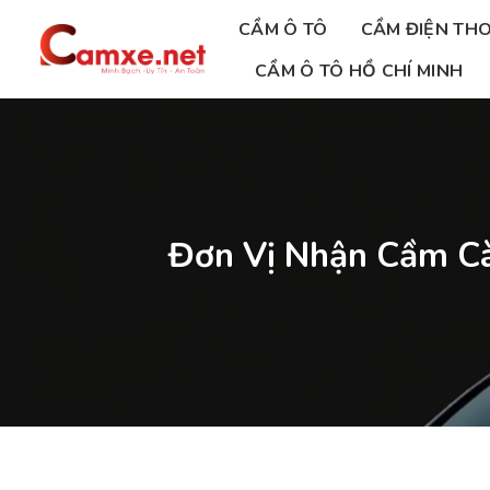
Chuyển
CẦM Ô TÔ
CẦM ĐIỆN THO
đến
nội
CẦM Ô TÔ HỒ CHÍ MINH
dung
Đơn Vị Nhận Cầm Cà