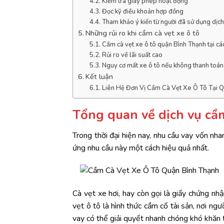
Kiểm tra giấy phép hoạt động
Đọc kỹ điều khoản hợp đồng
Tham khảo ý kiến từ người đã sử dụng dịch
Những rủi ro khi cầm cà vẹt xe ô tô
Cầm cà vẹt xe ô tô quận Bình Thạnh tại các
Rủi ro về lãi suất cao
Nguy cơ mất xe ô tô nếu không thanh toá
Kết luận
Liên Hệ Đơn Vị Cầm Cà Vẹt Xe Ô Tô Tại 
Tổng quan về dịch vụ cầm
Trong thời đại hiện nay, nhu cầu vay vốn nh
ứng nhu cầu này một cách hiệu quả nhất.
Cà vẹt xe hơi, hay còn gọi là giấy chứng n
vẹt ô tô là hình thức cầm cố tài sản, nơi ng
vay có thể giải quyết nhanh chóng khó khăn t