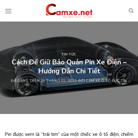
Chuyển
đến
nội
dung
TIN TỨC
Cách Để Giữ Bảo Quản Pin Xe Điện –
Hướng Dẫn Chi Tiết
ĐÃ ĐĂNG TRÊN
28 THÁNG 11, 2025
BỞI
CẦM XE Ô TÔ ĐỨC TÍN
Pin được xem là “trái tim” của một chiếc xe ô tô điện, chiếm