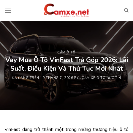
Chuyển
đến
nội
dung
CẦM Ô TÔ
Vay Mua Ô Tô VinFast Trả Góp 2026: Lãi
Suất, Điều Kiện Và Thủ Tục Mới Nhất
ĐÃ ĐĂNG TRÊN
19 THÁNG 7, 2026
BỞI
CẦM XE Ô TÔ ĐỨC TÍN
VinFast đang trở thành một trong những thương hiệu ô tô