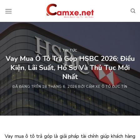
Chuyển
đến
nội
dung
TIN TỨC
Vay Mua Ô Tô Trả Góp HSBC 2026: Điều
Kiện, Lãi Suất, Hồ Sơ Và Thủ Tục Mới
Nhất
ĐÃ ĐĂNG TRÊN
18 THÁNG 6, 2026
BỞI
CẦM XE Ô TÔ ĐỨC TÍN
Vay mua ô tô trả góp là giải pháp tài chính giúp khách hàng