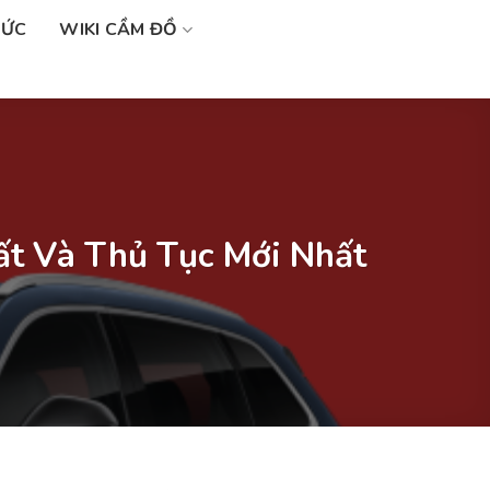
SỨC
WIKI CẦM ĐỒ
ất Và Thủ Tục Mới Nhất