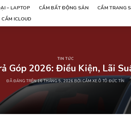
ẠI – LAPTOP
CẦM BẤT ĐỘNG SẢN
CẦM TRANG 
CẦM ICLOUD
TIN TỨC
ả Góp 2026: Điều Kiện, Lãi Su
ĐÃ ĐĂNG TRÊN
16 THÁNG 5, 2026
BỞI
CẦM XE Ô TÔ ĐỨC TÍN