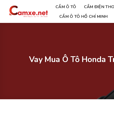
Chuyển
CẦM Ô TÔ
CẦM ĐIỆN THO
đến
nội
CẦM Ô TÔ HỒ CHÍ MINH
dung
Vay Mua Ô Tô Honda Tr