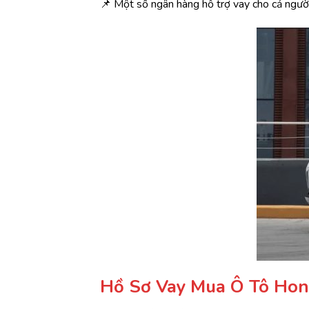
📌 Một số ngân hàng hỗ trợ vay cho cả ngườ
Hồ Sơ Vay Mua Ô Tô Hon