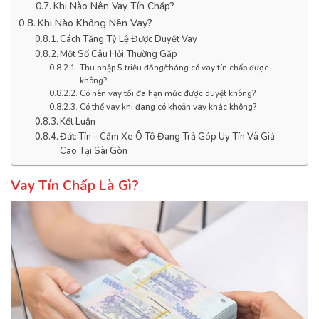
Khi Nào Nên Vay Tín Chấp?
Khi Nào Không Nên Vay?
Cách Tăng Tỷ Lệ Được Duyệt Vay
Một Số Câu Hỏi Thường Gặp
Thu nhập 5 triệu đồng/tháng có vay tín chấp được
không?
Có nên vay tối đa hạn mức được duyệt không?
Có thể vay khi đang có khoản vay khác không?
Kết Luận
Đức Tín – Cầm Xe Ô Tô Đang Trả Góp Uy Tín Và Giá
Cao Tại Sài Gòn
Vay Tín Chấp Là Gì?