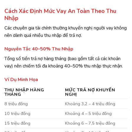
Cách Xác Định Mức Vay An Toàn Theo Thu
Nhập
Các chuyên gia tài chính thường khuyến nghị người vay không
nên dành quá nhiều thu nhập để trả nợ.
Nguyên Tắc 40–50% Thu Nhập
Tổng số tiền trả nợ hàng tháng (bao gồm tất cả các khoản
vay) nên chiếm tối đa khoảng 40–50% thu nhập thực nhận.
Ví Dụ Minh Họa
THU NHẬP HÀNG
MỨC TRẢ NỢ KHUYẾN
THÁNG
NGHỊ
8 triệu đồng
Khoảng 3,2 – 4 triệu đồng
10 triệu đồng
Khoảng 4 – 5 triệu đồng
15 triệu đồng
Khoảng 6 – 7,5 triệu đồng