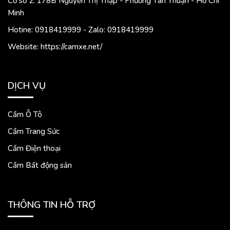
Cơ sở 2: 178B Nguyễn Thị Thập - Phường Tân Thuận - Hồ Chí
Minh
Hotine: 0918419999 - Zalo: 0918419999
Website: https://camxe.net/
DỊCH VỤ
Cầm Ô Tô
Cầm Trang Sức
Cầm Điện thoại
Cầm Bất động sản
THÔNG TIN HỖ TRỢ