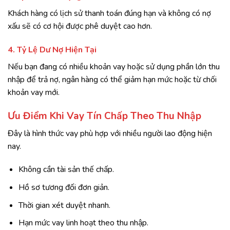
Khách hàng có lịch sử thanh toán đúng hạn và không có nợ
xấu sẽ có cơ hội được phê duyệt cao hơn.
4. Tỷ Lệ Dư Nợ Hiện Tại
Nếu bạn đang có nhiều khoản vay hoặc sử dụng phần lớn thu
nhập để trả nợ, ngân hàng có thể giảm hạn mức hoặc từ chối
khoản vay mới.
Ưu Điểm Khi Vay Tín Chấp Theo Thu Nhập
Đây là hình thức vay phù hợp với nhiều người lao động hiện
nay.
Không cần tài sản thế chấp.
Hồ sơ tương đối đơn giản.
Thời gian xét duyệt nhanh.
Hạn mức vay linh hoạt theo thu nhập.