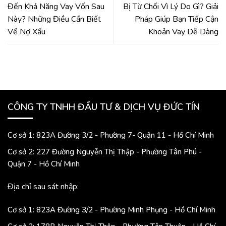
Đến Khả Năng Vay Vốn Sau
Bị Từ Chối Vì Lý Do Gì? Giải
Này? Những Điều Cần Biết
Pháp Giúp Bạn Tiếp Cận
Về Nợ Xấu
Khoản Vay Dễ Dàng
CÔNG TY TNHH ĐẦU TƯ & DỊCH VỤ ĐỨC TÍN
Cơ sở 1: 823A Đường 3/2 - Phường 7- Quận 11 - Hồ Chí Minh
Cơ sở 2: 227 Đường Nguyễn Thị Thập - Phường Tân Phú -
Quận 7 - Hồ Chí Minh
Địa chỉ sau sát nhập:
Cơ sở 1: 823A Đường 3/2 - Phường Minh Phụng - Hồ Chí Minh