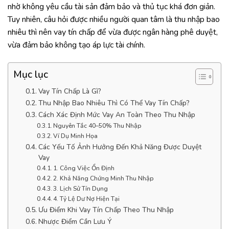
nhờ không yêu cầu tài sản đảm bảo và thủ tục khá đơn giản.
Tuy nhiên, câu hỏi được nhiều người quan tâm là thu nhập bao
nhiêu thì nên vay tín chấp để vừa được ngân hàng phê duyệt,
vừa đảm bảo không tạo áp lực tài chính.
Mục lục
Vay Tín Chấp Là Gì?
Thu Nhập Bao Nhiêu Thì Có Thể Vay Tín Chấp?
Cách Xác Định Mức Vay An Toàn Theo Thu Nhập
Nguyên Tắc 40–50% Thu Nhập
Ví Dụ Minh Họa
Các Yếu Tố Ảnh Hưởng Đến Khả Năng Được Duyệt
Vay
1. Công Việc Ổn Định
2. Khả Năng Chứng Minh Thu Nhập
3. Lịch Sử Tín Dụng
4. Tỷ Lệ Dư Nợ Hiện Tại
Ưu Điểm Khi Vay Tín Chấp Theo Thu Nhập
Nhược Điểm Cần Lưu Ý