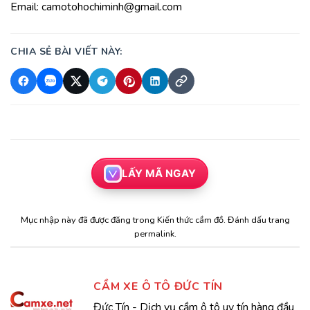
Email: camotohochiminh@gmail.com
CHIA SẺ BÀI VIẾT NÀY:
LẤY MÃ NGAY
Mục nhập này đã được đăng trong
Kiến thức cầm đồ
. Đánh dấu trang
permalink
.
CẦM XE Ô TÔ ĐỨC TÍN
Đức Tín - Dịch vụ cầm ô tô uy tín hàng đầu