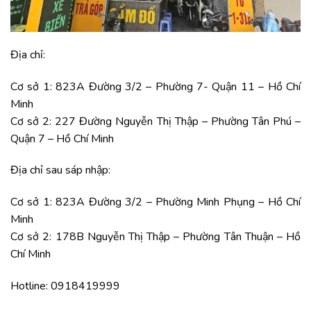
Địa chỉ:
Cơ sở 1: 823A Đường 3/2 – Phường 7- Quận 11 – Hồ Chí
Minh
Cơ sở 2: 227 Đường Nguyễn Thị Thập – Phường Tân Phú –
Quận 7 – Hồ Chí Minh
Địa chỉ sau sáp nhập:
Cơ sở 1: 823A Đường 3/2 – Phường Minh Phụng – Hồ Chí
Minh
Cơ sở 2: 178B Nguyễn Thị Thập – Phường Tân Thuận – Hồ
Chí Minh
Hotline: 0918419999