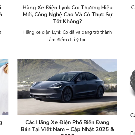
i
Hãng Xe Điện Lynk Co: Thương Hiệu
C
à
Mới, Công Nghệ Cao Và Có Thực Sự
Tốt Không?
ợ
Hãng xe điện Lynk Co đã và đang trở thành
tâm điểm chú ý tại...
C
g
Các Hãng Xe Điện Phổ Biến Đang
Bán Tại Việt Nam – Cập Nhật 2025 &
Pi