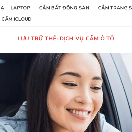
ẠI – LAPTOP
CẦM BẤT ĐỘNG SẢN
CẦM TRANG 
CẦM ICLOUD
LƯU TRỮ THẺ:
DỊCH VỤ CẦM Ô TÔ