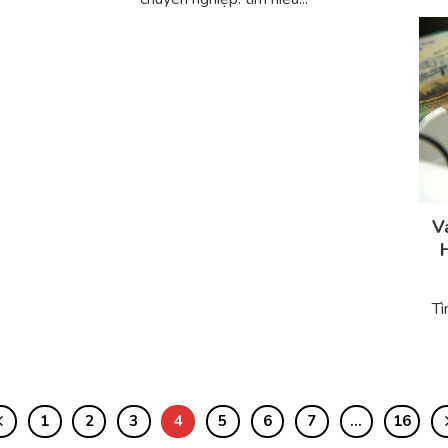
V
Tì
1
2
3
4
5
6
7
…
16