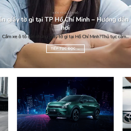
KIẾN THỨC CẦM ĐỒ
n giấy tờ gì tại TP Hồ Chí Minh – Hướng dẫn 
hơi
Cầm xe ô tô cần những giấy tờ gì tại Hồ Chí Minh?Thủ tục cầm...
TIẾP TỤC ĐỌC
→