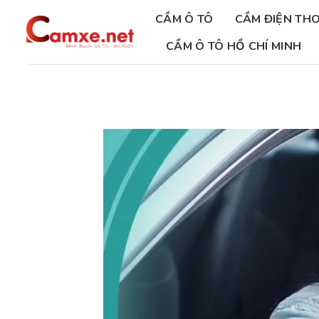
Chuyển
CẦM Ô TÔ
CẦM ĐIỆN THO
đến
nội
CẦM Ô TÔ HỒ CHÍ MINH
dung