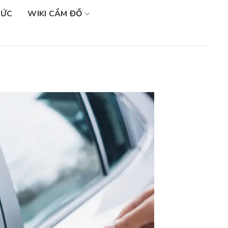
SỨC
WIKI CẦM ĐỒ