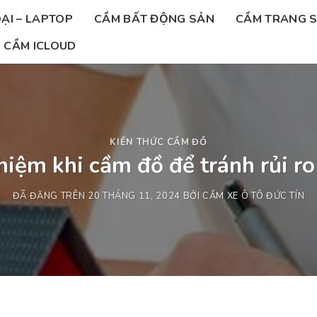
ẠI – LAPTOP
CẦM BẤT ĐỘNG SẢN
CẦM TRANG 
CẦM ICLOUD
KIẾN THỨC CẦM ĐỒ
iệm khi cầm đồ để tránh rủi r
ĐÃ ĐĂNG TRÊN
20 THÁNG 11, 2024
BỞI
CẦM XE Ô TÔ ĐỨC TÍN