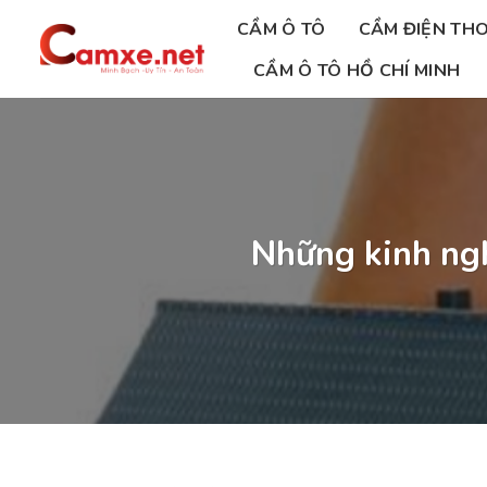
Chuyển
CẦM Ô TÔ
CẦM ĐIỆN THO
đến
nội
CẦM Ô TÔ HỒ CHÍ MINH
dung
Những kinh ngh