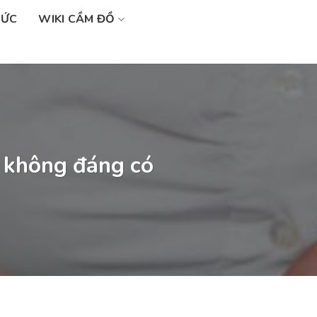
SỨC
WIKI CẦM ĐỒ
o không đáng có