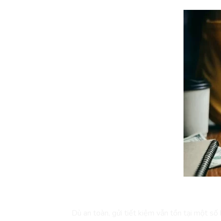
Nhược Điểm Khi Gửi Tiết Kiệm
Dù an toàn, gửi tiết kiệm vẫn tồn tại một số 