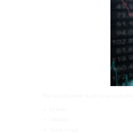
Đầu tư chứng khoán là việc sử dụng tiền để
Cổ phiếu
Trái phiếu
Chứng chỉ quỹ