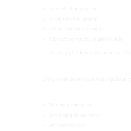
Lợi nhuận không quá cao
Có thể thấp hơn lạm phát
Khó gia tăng tài sản nhanh
Rút trước hạn thường bị giảm lãi suất
📌 Nếu chỉ gửi tiết kiệm dài hạn, tài sản có
Ưu & Nhược Điểm Khi
Đầ
Chứng khoán là kênh được nhiều người lựa ch
Các Lợi Ích
Tiềm năng sinh lời cao
Có thể tăng tài sản nhanh
Linh hoạt mua bán