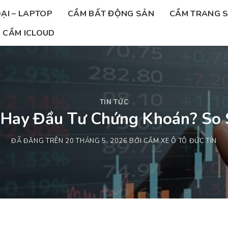
ẠI – LAPTOP
CẦM BẤT ĐỘNG SẢN
CẦM TRANG 
CẦM ICLOUD
TIN TỨC
 Hay Đầu Tư Chứng Khoán? So 
ĐÃ ĐĂNG TRÊN
20 THÁNG 5, 2026
BỞI
CẦM XE Ô TÔ ĐỨC TÍN