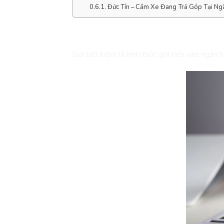
Đức Tín – Cầm Xe Đang Trả Góp Tại Ng
Gửi Tiết Kiệm Là Gì?
Gửi tiết kiệm là hình thức gửi tiền vào ngân 