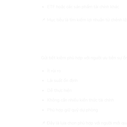
ETF hoặc các sản phẩm tài chính khác
📌 Mục tiêu là tìm kiếm lợi nhuận từ chênh lệ
Ưu & Nhược Điểm Khi Gửi
Ưu Điểm Khi Gửi Tiết Kiệm
Gửi tiết kiệm phù hợp với người ưu tiên sự ổn
Ít rủi ro
Lãi suất ổn định
Dễ thực hiện
Không cần nhiều kiến thức tài chính
Phù hợp giữ quỹ dự phòng
📌 Đây là lựa chọn phù hợp với người mới quản