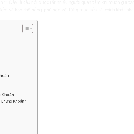
án?”.
Đây là câu hỏi được rất nhiều người quan tâm khi muốn gia tă
điểm và hạn chế riêng, phù hợp với từng mục tiêu tài chính khác nha
Khoán
g Khoán
ư Chứng Khoán?