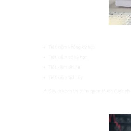
Các Hình Thức Phổ Biến
Tiết kiệm không kỳ hạn
Tiết kiệm có kỳ hạn
Tiết kiệm online
Tiết kiệm tích lũy
📌 Đây là kênh tài chính quen thuộc được nhi
Đầu Tư Chứng Khoán Là 