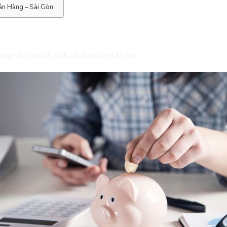
ân Hàng – Sài Gòn
hàng để nhận lãi suất cố định theo kỳ hạn.