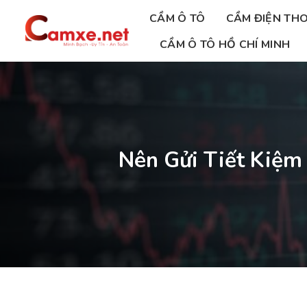
Chuyển
CẦM Ô TÔ
CẦM ĐIỆN THO
đến
nội
CẦM Ô TÔ HỒ CHÍ MINH
dung
Nên Gửi Tiết Kiệm