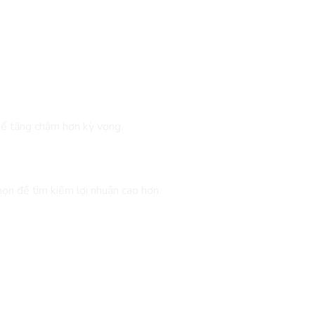
 thể tăng chậm hơn kỳ vọng.
u Tư Chứng Khoán
ọn để tìm kiếm lợi nhuận cao hơn.