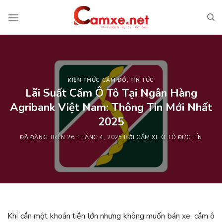
Chuyển
đến
nội
dung
KIẾN THỨC CẦM ĐỒ
,
TIN TỨC
Lãi Suất Cầm Ô Tô Tại Ngân Hàng
Agribank Việt Nam: Thông Tin Mới Nhất
2025
ĐÃ ĐĂNG TRÊN
26 THÁNG 4, 2025
BỞI
CẦM XE Ô TÔ ĐỨC TÍN
Khi cần một khoản tiền lớn nhưng không muốn bán xe, cầm ô