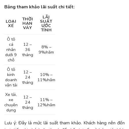
Bảng tham khảo lãi suất chi tiết:
LÃI
THỜI
LOẠI
SUẤT
HẠN
XE
ƯỚC
VAY
TÍNH
Ô tô
cá
12 –
8% –
nhân
36
9%/năm
dưới 9
tháng
chỗ
Ô tô
12 –
kinh
10% –
24
doanh
11%/năm
tháng
vận tải
Xe tải,
12 –
xe
11% –
24
chuyên
12%/năm
tháng
dụng
Lưu ý: Đây là mức lãi suất tham khảo. Khách hàng nên đến