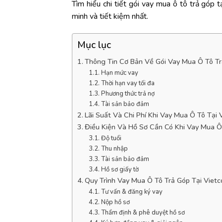
Tìm hiểu chi tiết gói vay mua ô tô trả góp 
minh và tiết kiệm nhất.
Mục lục
Thông Tin Cơ Bản Về Gói Vay Mua Ô Tô T
Hạn mức vay
Thời hạn vay tối đa
Phương thức trả nợ
Tài sản bảo đảm
Lãi Suất Và Chi Phí Khi Vay Mua Ô Tô Tại
Điều Kiện Và Hồ Sơ Cần Có Khi Vay Mua Ô
Độ tuổi
Thu nhập
Tài sản bảo đảm
Hồ sơ giấy tờ
Quy Trình Vay Mua Ô Tô Trả Góp Tại Viet
Tư vấn & đăng ký vay
Nộp hồ sơ
Thẩm định & phê duyệt hồ sơ