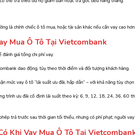
y có thể trả theo dư nợ giảm dần hoặc trả gốc đều hàng tháng.
ng là chính chiếc ô tô mua, hoặc tài sản khác nếu cần vay cao hơn
 Vay Mua Ô Tô Tại Vietcombank
ể đánh giá tổng chi phí vay.
tcombank dao động, tùy theo thời điểm và đối tượng khách hàng.
n mức vay ô tô “lãi suất ưu đãi, hấp dẫn” – với khả năng tùy chọn t
 trình ưu đãi cố định lãi suất theo kỳ: 6, 9, 12, 18, 24, 36, 60 
ép trả trước sau thời gian tối thiểu, nhưng có phí phạt; người vay c
Có Khi Vay Mua Ô Tô Tại Vietcomban