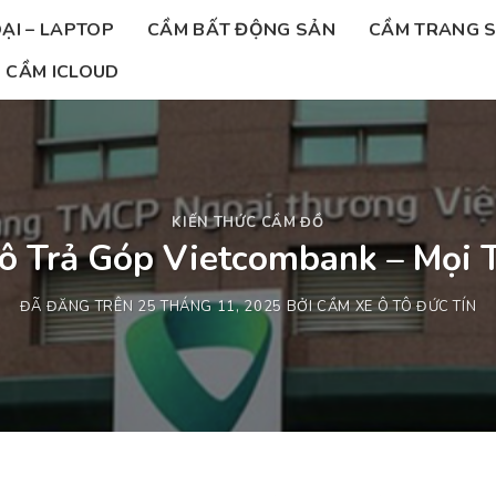
ẠI – LAPTOP
CẦM BẤT ĐỘNG SẢN
CẦM TRANG 
CẦM ICLOUD
KIẾN THỨC CẦM ĐỒ
ô Trả Góp Vietcombank – Mọi 
ĐÃ ĐĂNG TRÊN
25 THÁNG 11, 2025
BỞI
CẦM XE Ô TÔ ĐỨC TÍN