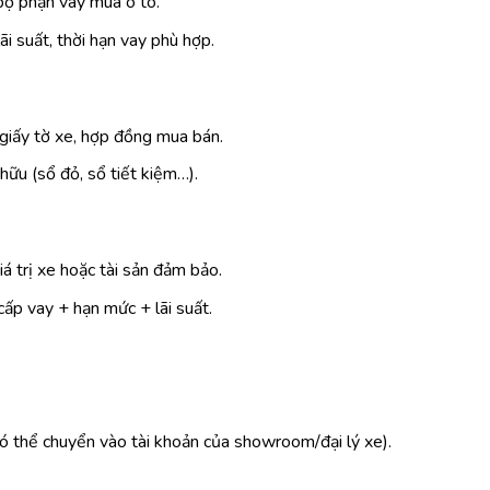
bộ phận vay mua ô tô.
i suất, thời hạn vay phù hợp.
giấy tờ xe, hợp đồng mua bán.
hữu (sổ đỏ, sổ tiết kiệm…).
á trị xe hoặc tài sản đảm bảo.
cấp vay + hạn mức + lãi suất.
có thể chuyển vào tài khoản của showroom/đại lý xe).