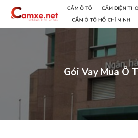
Chuyển
CẦM Ô TÔ
CẦM ĐIỆN THO
đến
nội
CẦM Ô TÔ HỒ CHÍ MINH
dung
Gói Vay Mua Ô T