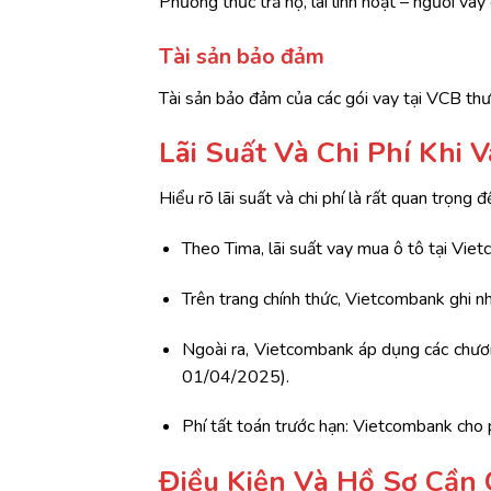
Phương thức trả nợ, lãi linh hoạt – người va
Tài sản bảo đảm
Tài sản bảo đảm của các gói vay tại VCB thườ
Lãi Suất Và Chi Phí Khi
Hiểu rõ lãi suất và chi phí là rất quan trọng đ
Theo Tima, lãi suất vay mua ô tô tại Vie
Trên trang chính thức, Vietcombank ghi nhậ
Ngoài ra, Vietcombank áp dụng các chương
01/04/2025).
Phí tất toán trước hạn: Vietcombank cho ph
Điều Kiện Và Hồ Sơ Cần 