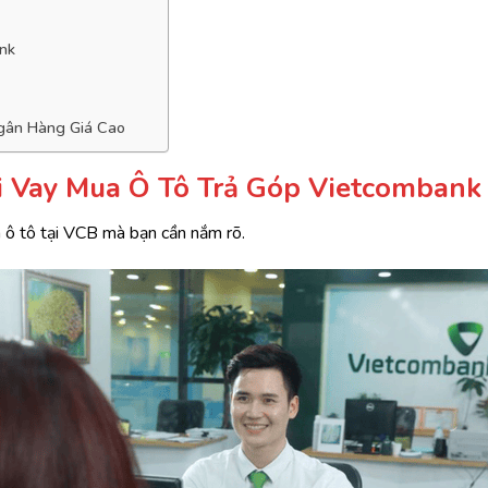
nk
gân Hàng Giá Cao
i Vay Mua Ô Tô Trả Góp Vietcombank
a ô tô tại VCB mà bạn cần nắm rõ.