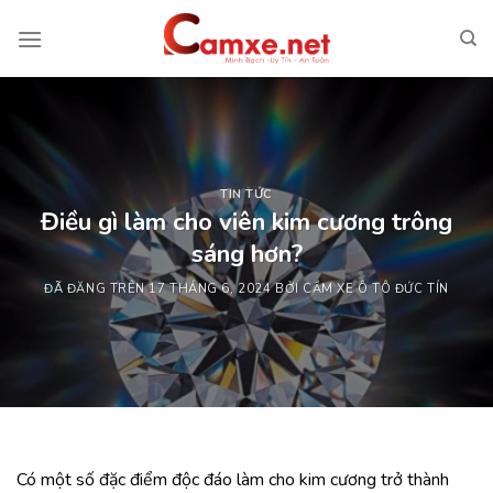
Chuyển
đến
nội
dung
TIN TỨC
Điều gì làm cho viên kim cương trông
sáng hơn?
ĐÃ ĐĂNG TRÊN
17 THÁNG 6, 2024
BỞI
CẦM XE Ô TÔ ĐỨC TÍN
Có một số đặc điểm độc đáo làm cho kim cương trở thành