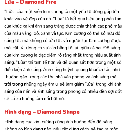
Lửa – Diamond Fire
“Lửa” của một viên kim cương là một yếu tố đóng góp lớn
khác vào vẻ đẹp của nó. “Lửa” là kết quả hiệu ứng phân tán
của khúc xạ khi ánh sáng trắng được chia thành các phổ màu
của màu vàng, đỏ, xanh và lục. Kim cương có thể sở hữu độ
sáng tốt mà không có lửa tốt và ngược lại. Kim cương được
mài cắt lý tưởng có sự cân bằng tối ưu giữa cả hai. Độ sáng
của kim cương là đặc điểm rõ ràng nhất trong hiệu suất ánh
sáng. “Lửa” thì tinh tế hơn và dễ quan sát hơn trong một số
điều kiện ánh sáng. Ánh sáng huỳnh quang khuếch tán, như
thường gặp trong các tòa nhà văn phòng và ánh sáng mặt
trời trong những ngày âm u, sẽ làm giảm “lửa” trong khi ánh
sáng của nến và ánh sáng trong phòng có nhiều đèn sợi đốt
sẽ có xu hướng làm nổi bật nó.
Hình dạng – Diamond Shape
Hình dạng của kim cương cũng ảnh hưởng đến độ sáng.
Không có hình dạng nào, nếu cắt đúng cách, sẽ tạo ra một