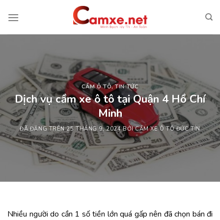
Chuyển
đến
nội
dung
CẦM Ô TÔ
,
TIN TỨC
Dịch vụ cầm xe ô tô tại Quận 4 Hồ Chí
Minh
ĐÃ ĐĂNG TRÊN
25 THÁNG 9, 2024
BỞI
CẦM XE Ô TÔ ĐỨC TÍN
Nhiều người do cần 1 số tiền lớn quá gấp nên đã chọn bán đi