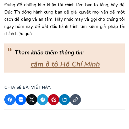
Đừng để những khó khăn tài chính làm bạn lo lắng, hãy để
Đức Tín đồng hành cùng bạn để giải quyết mọi vấn đề một
cách dễ dàng và an tâm. Hãy nhấc máy và gọi cho chúng tôi
ngay hôm nay để bắt đầu hành trình tìm kiếm giải pháp tài
chính hiệu quả!
“
Tham khảo thêm thông tin:
cầm ô tô Hồ Chí Minh
CHIA SẺ BÀI VIẾT NÀY: