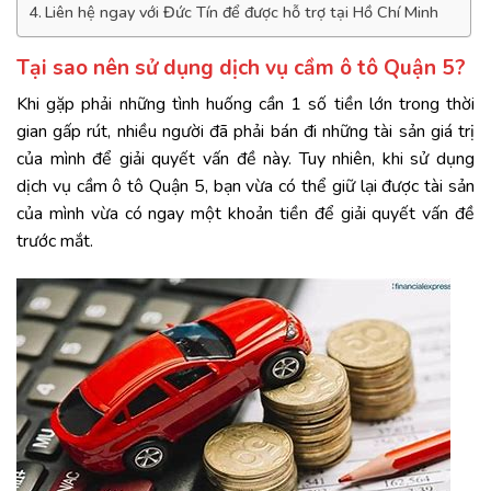
Liên hệ ngay với Đức Tín để được hỗ trợ tại Hồ Chí Minh
Tại sao nên sử dụng dịch vụ cầm ô tô Quận 5?
Khi gặp phải những tình huống cần 1 số tiền lớn trong thời
gian gấp rút, nhiều người đã phải bán đi những tài sản giá trị
của mình để giải quyết vấn đề này. Tuy nhiên, khi sử dụng
dịch vụ cầm ô tô Quận 5, bạn vừa có thể giữ lại được tài sản
của mình vừa có ngay một khoản tiền để giải quyết vấn đề
trước mắt.