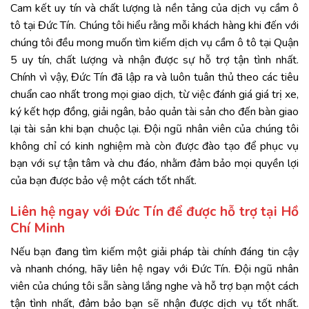
Cam kết uy tín và chất lượng là nền tảng của dịch vụ cầm ô
tô tại Đức Tín. Chúng tôi hiểu rằng mỗi khách hàng khi đến với
chúng tôi đều mong muốn tìm kiếm dịch vụ cầm ô tô tại Quận
5 uy tín, chất lượng và nhận được sự hỗ trợ tận tình nhất.
Chính vì vậy, Đức Tín đã lập ra và luôn tuân thủ theo các tiêu
chuẩn cao nhất trong mọi giao dịch, từ việc đánh giá giá trị xe,
ký kết hợp đồng, giải ngân, bảo quản tài sản cho đến bàn giao
lại tài sản khi bạn chuộc lại. Đội ngũ nhân viên của chúng tôi
không chỉ có kinh nghiệm mà còn được đào tạo để phục vụ
bạn với sự tận tâm và chu đáo, nhằm đảm bảo mọi quyền lợi
của bạn được bảo vệ một cách tốt nhất.
Liên hệ ngay với Đức Tín để được hỗ trợ tại Hồ
Chí Minh
Nếu bạn đang tìm kiếm một giải pháp tài chính đáng tin cậy
và nhanh chóng, hãy liên hệ ngay với Đức Tín. Đội ngũ nhân
viên của chúng tôi sẵn sàng lắng nghe và hỗ trợ bạn một cách
tận tình nhất, đảm bảo bạn sẽ nhận được dịch vụ tốt nhất.