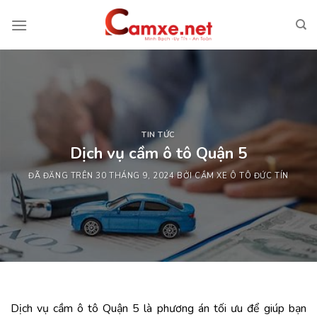
Chuyển
đến
nội
dung
TIN TỨC
Dịch vụ cầm ô tô Quận 5
ĐÃ ĐĂNG TRÊN
30 THÁNG 9, 2024
BỞI
CẦM XE Ô TÔ ĐỨC TÍN
Dịch vụ cầm ô tô Quận 5 là phương án tối ưu để giúp bạn