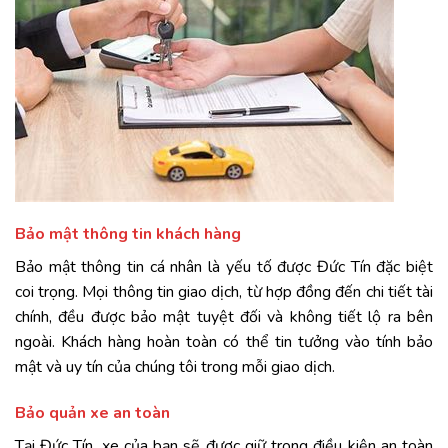
Bảo mật thông tin khách hàng
Bảo mật thông tin cá nhân là yếu tố được Đức Tín đặc biệt
coi trọng. Mọi thông tin giao dịch, từ hợp đồng đến chi tiết tài
chính, đều được bảo mật tuyệt đối và không tiết lộ ra bên
ngoài. Khách hàng hoàn toàn có thể tin tưởng vào tính bảo
mật và uy tín của chúng tôi trong mỗi giao dịch.
Bảo quản xe an toàn
Tại Đức Tín, xe của bạn sẽ được giữ trong điều kiện an toàn