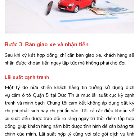
Bước 3: Bàn giao xe và nhận tiền
Sau khi ký kết hợp đồng, chỉ cần bàn giao xe, khách hàng sẽ
nhận được khoản tiền ngay lập tức mà không phải chờ đợi.
Lãi suất cạnh tranh
Một lý do nữa khiến khách hàng tin tưởng sử dụng dịch
vụ cầm ô tô Quận 5 tại Đức Tín là mức lãi suất cực kỳ cạnh
tranh và minh bạch. Chúng tôi cam kết không áp dụng bất kỳ
chi phí phát sinh hay chi phí ẩn nào. Tất cả các điều khoản về
lãi suất đều được trao đổi rõ ràng ngay từ thời điểm lập hợp
đồng, giúp khách hàng nắm bắt được tình hình để cân bằng tài
chính của mình. Lãi suất hợp lý cùng với các gói dịch vụ linh