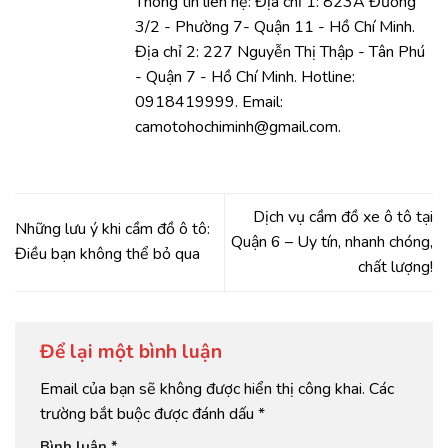
Thông tin liên hệ: Địa chỉ 1: 823A Đường
3/2 - Phường 7- Quận 11 - Hồ Chí Minh.
Địa chỉ 2: 227 Nguyễn Thị Thập - Tân Phú
- Quận 7 - Hồ Chí Minh. Hotline:
0918419999. Email:
camotohochiminh@gmail.com.
Dịch vụ cầm đồ xe ô tô tại
Những lưu ý khi cầm đồ ô tô:
Quận 6 – Uy tín, nhanh chóng,
Điều bạn không thể bỏ qua
chất lượng!
Để lại một bình luận
Email của bạn sẽ không được hiển thị công khai.
Các
trường bắt buộc được đánh dấu
*
Bình luận
*