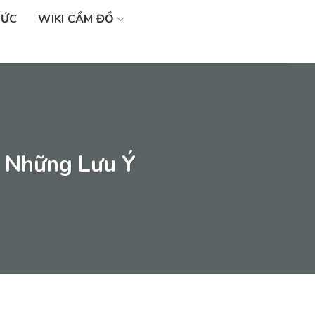
SỨC
WIKI CẦM ĐỒ
 Những Lưu Ý