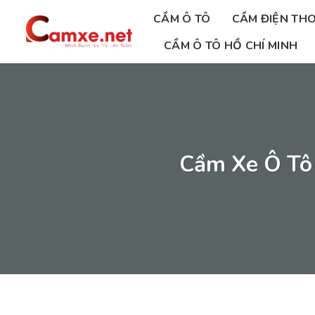
Chuyển
CẦM Ô TÔ
CẦM ĐIỆN THO
đến
nội
CẦM Ô TÔ HỒ CHÍ MINH
dung
Cầm Xe Ô Tô