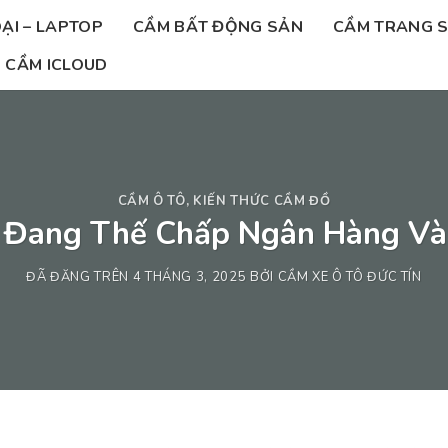
ẠI – LAPTOP
CẦM BẤT ĐỘNG SẢN
CẦM TRANG 
CẦM ICLOUD
CẦM Ô TÔ
,
KIẾN THỨC CẦM ĐỒ
 Đang Thế Chấp Ngân Hàng Và
ĐÃ ĐĂNG TRÊN
4 THÁNG 3, 2025
BỞI
CẦM XE Ô TÔ ĐỨC TÍN