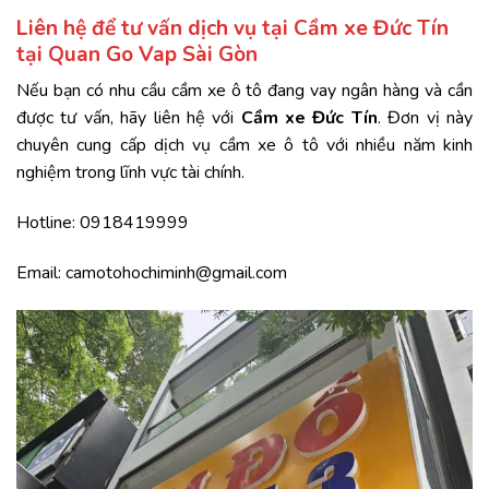
Liên hệ để tư vấn dịch vụ tại Cầm xe Đức Tín
tại Quan Go Vap Sài Gòn
Nếu bạn có nhu cầu cầm xe ô tô đang vay ngân hàng và cần
được tư vấn, hãy liên hệ với
Cầm xe Đức Tín
. Đơn vị này
chuyên cung cấp dịch vụ cầm xe ô tô với nhiều năm kinh
nghiệm trong lĩnh vực tài chính.
Hotline: 0918419999
Email: camotohochiminh@gmail.com