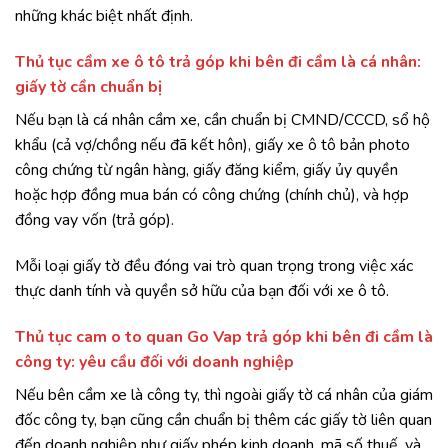
những khác biệt nhất định.
Thủ tục cầm xe ô tô trả góp khi bên đi cầm là cá nhân:
giấy tờ cần chuẩn bị
Nếu bạn là cá nhân cầm xe, cần chuẩn bị CMND/CCCD, sổ hộ
khẩu (cả vợ/chồng nếu đã kết hôn), giấy xe ô tô bản photo
công chứng từ ngân hàng, giấy đăng kiểm, giấy ủy quyền
hoặc hợp đồng mua bán có công chứng (chính chủ), và hợp
đồng vay vốn (trả góp).
Mỗi loại giấy tờ đều đóng vai trò quan trọng trong việc xác
thực danh tính và quyền sở hữu của bạn đối với xe ô tô.
Thủ tục cam o to quan Go Vap trả góp khi bên đi cầm là
công ty: yêu cầu đối với doanh nghiệp
Nếu bên cầm xe là công ty, thì ngoài giấy tờ cá nhân của giám
đốc công ty, bạn cũng cần chuẩn bị thêm các giấy tờ liên quan
đến doanh nghiệp như giấy phép kinh doanh, mã số thuế, và