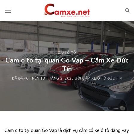
Chuyển
đến
nội
dung
CẦM Ô TÔ
Cam o to tại quan Go Vap – Cầm Xe Đức
Tín
ĐÃ ĐĂNG TRÊN
18 THÁNG 2, 2025
BỞI
CẦM XE Ô TÔ ĐỨC TÍN
Cam o to tại quan Go Vap là dịch vụ cầm cố xe ô tô đang vay