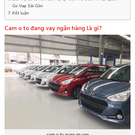
Go Vap Sài Gòn
Kết luận
Cam o to đang vay ngân hàng là gì?
cam o to quan go vap