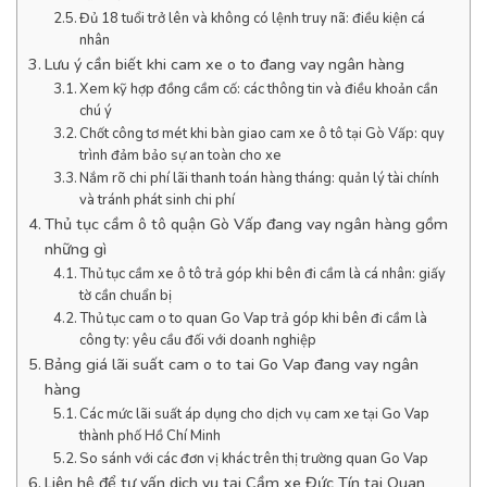
Đủ 18 tuổi trở lên và không có lệnh truy nã: điều kiện cá
nhân
Lưu ý cần biết khi cam xe o to đang vay ngân hàng
Xem kỹ hợp đồng cầm cố: các thông tin và điều khoản cần
chú ý
Chốt công tơ mét khi bàn giao cam xe ô tô tại Gò Vấp: quy
trình đảm bảo sự an toàn cho xe
Nắm rõ chi phí lãi thanh toán hàng tháng: quản lý tài chính
và tránh phát sinh chi phí
Thủ tục cầm ô tô quận Gò Vấp đang vay ngân hàng gồm
những gì
Thủ tục cầm xe ô tô trả góp khi bên đi cầm là cá nhân: giấy
tờ cần chuẩn bị
Thủ tục cam o to quan Go Vap trả góp khi bên đi cầm là
công ty: yêu cầu đối với doanh nghiệp
Bảng giá lãi suất cam o to tai Go Vap đang vay ngân
hàng
Các mức lãi suất áp dụng cho dịch vụ cam xe tại Go Vap
thành phố Hồ Chí Minh
So sánh với các đơn vị khác trên thị trường quan Go Vap
Liên hệ để tư vấn dịch vụ tại Cầm xe Đức Tín tại Quan