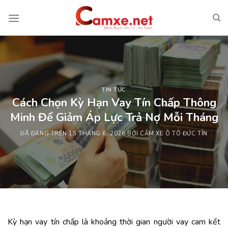
Chuyển
đến
nội
dung
TIN TỨC
Cách Chọn Kỳ Hạn Vay Tín Chấp Thông
Minh Để Giảm Áp Lực Trả Nợ Mỗi Tháng
ĐÃ ĐĂNG TRÊN
15 THÁNG 6, 2026
BỞI
CẦM XE Ô TÔ ĐỨC TÍN
Kỳ hạn vay tín chấp là khoảng thời gian người vay cam kết