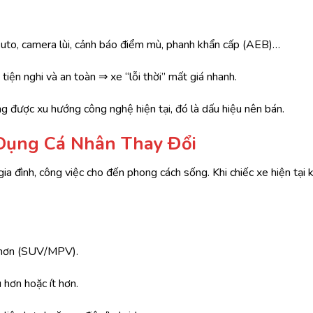
uto, camera lùi, cảnh báo điểm mù, phanh khẩn cấp (AEB)…
iện nghi và an toàn ⇒ xe “lỗi thời” mất giá nhanh.
 được xu hướng công nghệ hiện tại, đó là dấu hiệu nên bán.
 Dụng Cá Nhân Thay Đổi
ia đình, công việc cho đến phong cách sống. Khi chiếc xe hiện tại 
g hơn (SUV/MPV).
u hơn hoặc ít hơn.