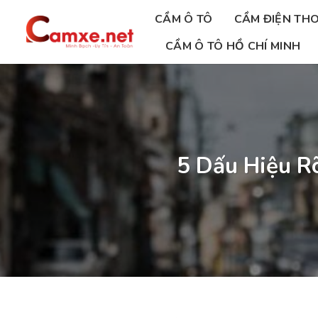
Chuyển
CẦM Ô TÔ
CẦM ĐIỆN THO
đến
nội
CẦM Ô TÔ HỒ CHÍ MINH
dung
5 Dấu Hiệu R