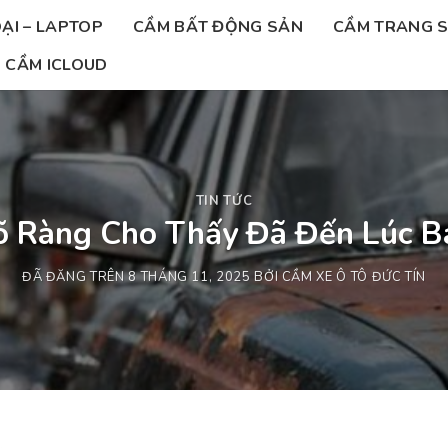
ẠI – LAPTOP
CẦM BẤT ĐỘNG SẢN
CẦM TRANG 
CẦM ICLOUD
TIN TỨC
õ Ràng Cho Thấy Đã Đến Lúc B
ĐÃ ĐĂNG TRÊN
8 THÁNG 11, 2025
BỞI
CẦM XE Ô TÔ ĐỨC TÍN