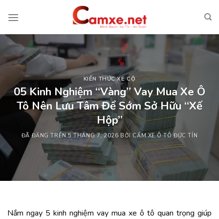
Chuyển
đến
nội
dung
KIẾN THỨC XE CỘ
05 Kinh Nghiệm “Vàng” Vay Mua Xe Ô
Tô Nên Lưu Tâm Để Sớm Sở Hữu “Xế
Hộp”
ĐÃ ĐĂNG TRÊN
5 THÁNG 7, 2026
BỞI
CẦM XE Ô TÔ ĐỨC TÍN
Nắm ngay 5 kinh nghiệm vay mua xe ô tô quan trọng giúp