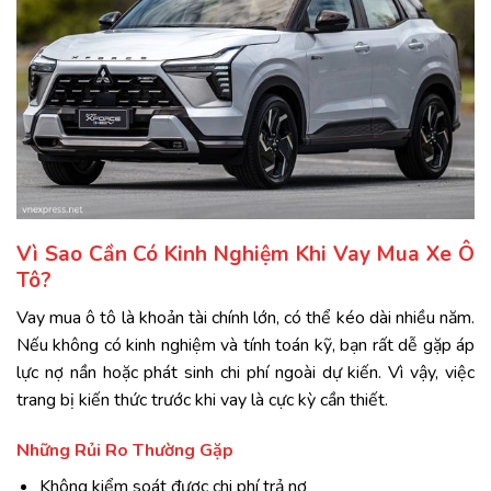
Vì Sao Cần Có Kinh Nghiệm Khi Vay Mua Xe Ô
Tô?
Vay mua ô tô là khoản tài chính lớn, có thể kéo dài nhiều năm.
Nếu không có kinh nghiệm và tính toán kỹ, bạn rất dễ gặp áp
lực nợ nần hoặc phát sinh chi phí ngoài dự kiến. Vì vậy, việc
trang bị kiến thức trước khi vay là cực kỳ cần thiết.
Những Rủi Ro Thường Gặp
Không kiểm soát được chi phí trả nợ