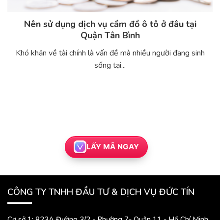
Nên sử dụng dịch vụ cầm đồ ô tô ở đâu tại
Quận Tân Bình
Khó khăn về tài chính là vấn đề mà nhiều người đang sinh
sống tại...
LẤY MÃ NGAY
CÔNG TY TNHH ĐẦU TƯ & DỊCH VỤ ĐỨC TÍN
Cơ sở 1: 823A Đường 3/2 - Phường 7- Quận 11 - Hồ Chí Minh