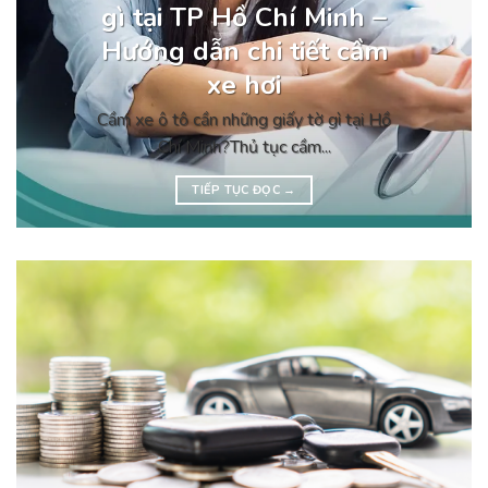
gì tại TP Hồ Chí Minh –
Hướng dẫn chi tiết cầm
xe hơi
Cầm xe ô tô cần những giấy tờ gì tại Hồ
Chí Minh?Thủ tục cầm...
TIẾP TỤC ĐỌC
→