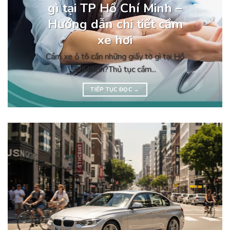
gì tại TP Hồ Chí Minh –
Hướng dẫn chi tiết cầm
xe hơi
Cầm xe ô tô cần những giấy tờ gì tại Hồ
Chí Minh?Thủ tục cầm...
TIẾP TỤC ĐỌC
→