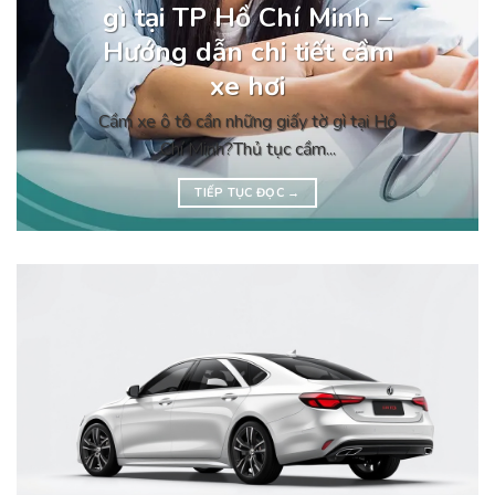
gì tại TP Hồ Chí Minh –
Hướng dẫn chi tiết cầm
xe hơi
Cầm xe ô tô cần những giấy tờ gì tại Hồ
Chí Minh?Thủ tục cầm...
TIẾP TỤC ĐỌC
→