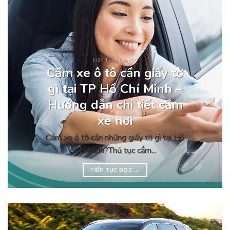
KIẾN THỨC CẦM ĐỒ
Cầm xe ô tô cần giấy tờ
gì tại TP Hồ Chí Minh –
Hướng dẫn chi tiết cầm
xe hơi
Cầm xe ô tô cần những giấy tờ gì tại Hồ
Chí Minh?Thủ tục cầm...
TIẾP TỤC ĐỌC
→