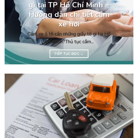
gì tại TP Hồ Chí Minh –
Hướng dẫn chi tiết cầm
xe hơi
Cầm xe ô tô cần những giấy tờ gì tại Hồ
Chí Minh?Thủ tục cầm...
TIẾP TỤC ĐỌC
→