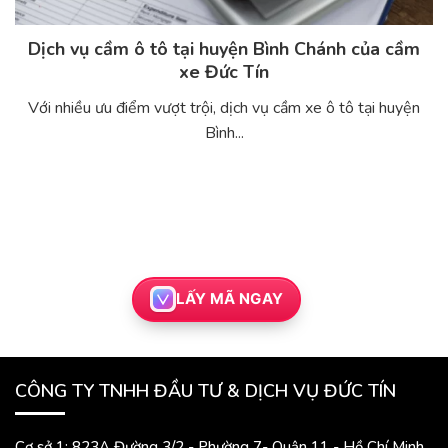
Dịch vụ cầm ô tô tại huyện Bình Chánh của cầm
xe Đức Tín
Với nhiều ưu điểm vượt trội, dịch vụ cầm xe ô tô tại huyện
Bình...
LẤY MÃ NGAY
CÔNG TY TNHH ĐẦU TƯ & DỊCH VỤ ĐỨC TÍN
Cơ sở 1: 823A Đường 3/2 - Phường 7- Quận 11 - Hồ Chí Minh