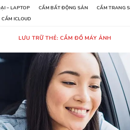
ẠI – LAPTOP
CẦM BẤT ĐỘNG SẢN
CẦM TRANG 
CẦM ICLOUD
LƯU TRỮ THẺ:
CẦM ĐỒ MÁY ẢNH