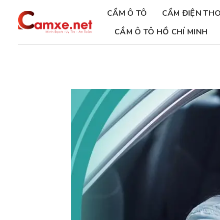
Chuyển
CẦM Ô TÔ
CẦM ĐIỆN THO
đến
nội
CẦM Ô TÔ HỒ CHÍ MINH
dung