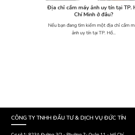
Địa chỉ cầm máy ảnh uy tín tại TP.
Chí Minh ở đâu?
Nếu bạn đang tìm kiếm một địa chỉ cầm 
ảnh uy tín tại TP. Hồ...
CÔNG TY TNHH ĐẦU TƯ & DỊCH VỤ ĐỨC TÍN
Cơ sở 1: 823A Đường 3/2 - Phường 7- Quận 11 - Hồ Chí