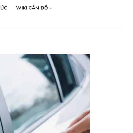
SỨC
WIKI CẦM ĐỒ