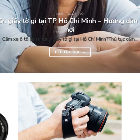
KIẾN THỨC CẦM ĐỒ
n giấy tờ gì tại TP Hồ Chí Minh – Hướng dẫn 
hơi
Cầm xe ô tô cần những giấy tờ gì tại Hồ Chí Minh?Thủ tục cầm...
TIẾP TỤC ĐỌC
→