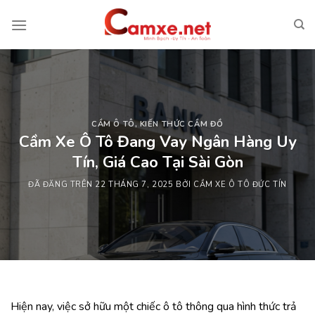
Chuyển
đến
nội
dung
CẦM Ô TÔ
,
KIẾN THỨC CẦM ĐỒ
Cầm Xe Ô Tô Đang Vay Ngân Hàng Uy
Tín, Giá Cao Tại Sài Gòn
ĐÃ ĐĂNG TRÊN
22 THÁNG 7, 2025
BỞI
CẦM XE Ô TÔ ĐỨC TÍN
Hiện nay, việc sở hữu một chiếc ô tô thông qua hình thức trả