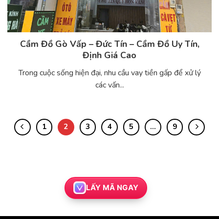
Cầm Đồ Gò Vấp – Đức Tín – Cầm Đồ Uy Tín,
Định Giá Cao
Trong cuộc sống hiện đại, nhu cầu vay tiền gấp để xử lý
các vấn...
1
2
3
4
5
…
9
LẤY MÃ NGAY