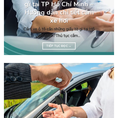
gì tại TP Hồ Chí Minh –
Hướng dẫn chi tiết cầm
xe hơi
Cầm xe ô tô cần những giấy tờ gì tại Hồ
Chí Minh?Thủ tục cầm...
TIẾP TỤC ĐỌC
→